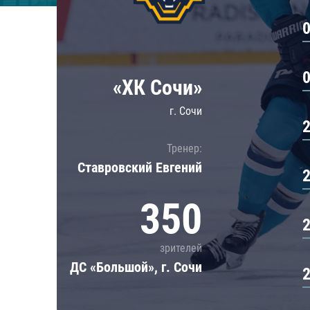
Локомотив
Северсталь
ЦСКА
Шанхайские Драконы
«ХК Сочи»
г. Сочи
Тренер:
Ставровский Евгений
350
зрителей
ДС «Большой», г. Сочи