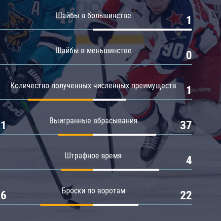
Амур
Шайбы в большинстве
0
1
Барыс
Салават Юлаев
Шайбы в меньшинстве
0
0
Сибирь
Количество полученных численных преимуществ
2
1
Выигранные вбрасывания
21
37
Штрафное время
2
4
Броски по воротам
26
22