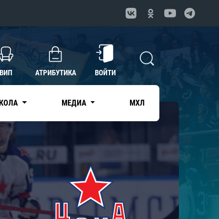
ВИП
АТРИБУТИКА
ВОЙТИ
КОЛА
МЕДИА
МХЛ