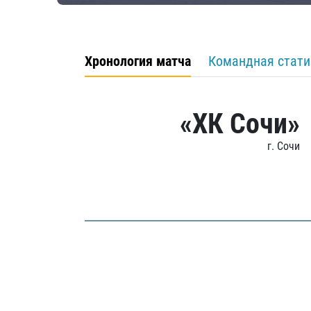
Хронология матча
Командная стати
«ХК Сочи»
г. Сочи