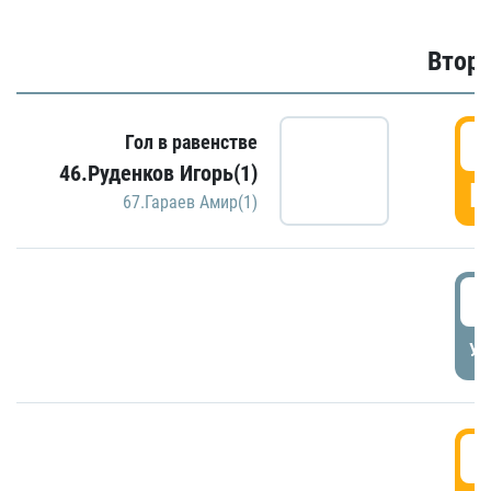
Второ
2
Гол в равенстве
46.Руденков Игорь(1)
Г
67.Гараев Амир(1)
2
УД
3