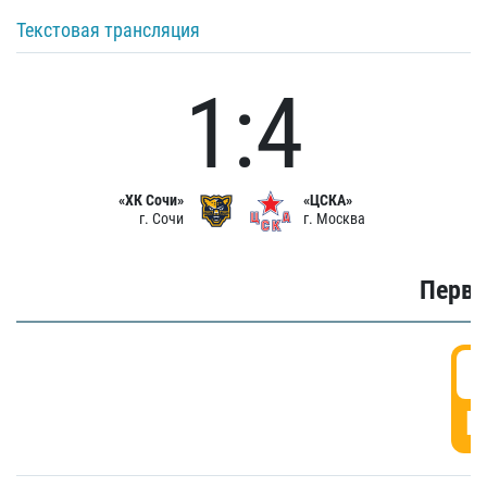
Текстовая трансляция
1:4
«ХК Сочи»
«ЦСКА»
г. Сочи
г. Москва
Первы
0
Г