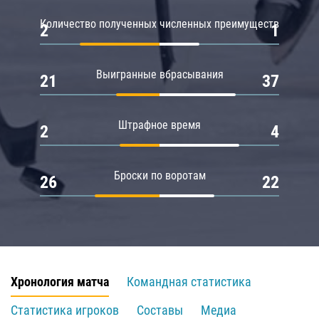
Количество полученных численных преимуществ
2
1
Выигранные вбрасывания
21
37
Штрафное время
2
4
Броски по воротам
26
22
Хронология матча
Командная статистика
Статистика игроков
Составы
Медиа