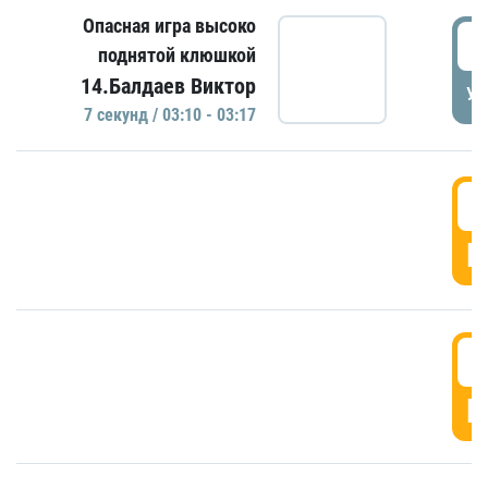
Опасная игра высоко
0
поднятой клюшкой
14.Балдаев Виктор
УД
7 секунд / 03:10 - 03:17
0
Г
0
Г