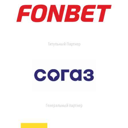
Титульный Партнер
Генеральный партнер