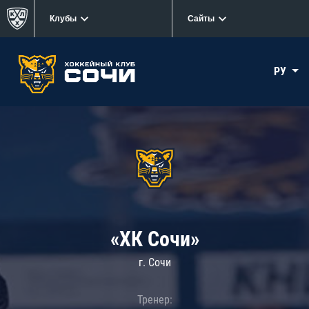
Клубы
Сайты
РУ
«ХК Сочи»
г. Сочи
Тренер: