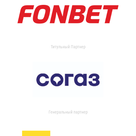
Титульный Партнер
Генеральный партнер