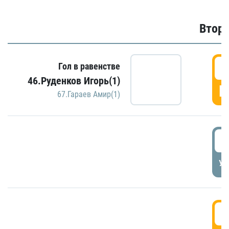
Второ
2
Гол в равенстве
46.Руденков Игорь(1)
Г
67.Гараев Амир(1)
2
УД
3