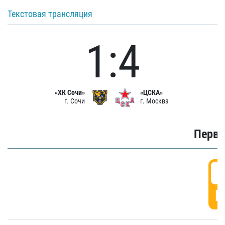
Текстовая трансляция
1:4
«ХК Сочи»
«ЦСКА»
г. Сочи
г. Москва
Первы
0
Г