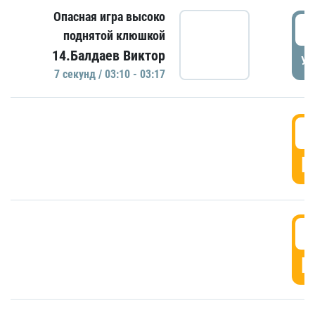
Опасная игра высоко
0
поднятой клюшкой
14.Балдаев Виктор
УД
7 секунд / 03:10 - 03:17
0
Г
0
Г