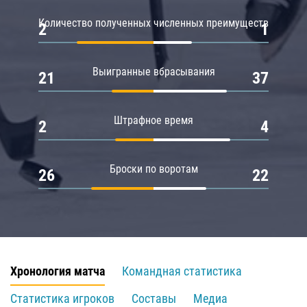
Количество полученных численных преимуществ
2
1
Выигранные вбрасывания
21
37
Штрафное время
2
4
Броски по воротам
26
22
Хронология матча
Командная статистика
Статистика игроков
Составы
Медиа