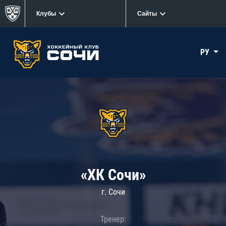
Клубы
Сайты
РУ
«ХК Сочи»
г. Сочи
Тренер: