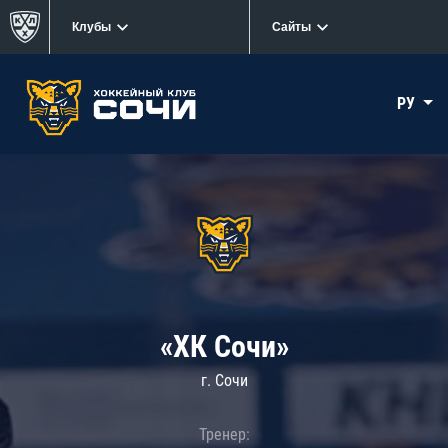
Клубы
Сайты
РУ
«ХК Сочи»
г. Сочи
Тренер: