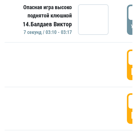
Опасная игра высоко
0
поднятой клюшкой
14.Балдаев Виктор
УД
7 секунд / 03:10 - 03:17
0
Г
0
Г