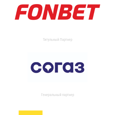
Титульный Партнер
Генеральный партнер