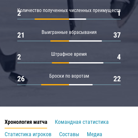
Количество полученных численных преимуществ
2
1
Выигранные вбрасывания
21
37
Штрафное время
2
4
Броски по воротам
26
22
Хронология матча
Командная статистика
Статистика игроков
Составы
Медиа