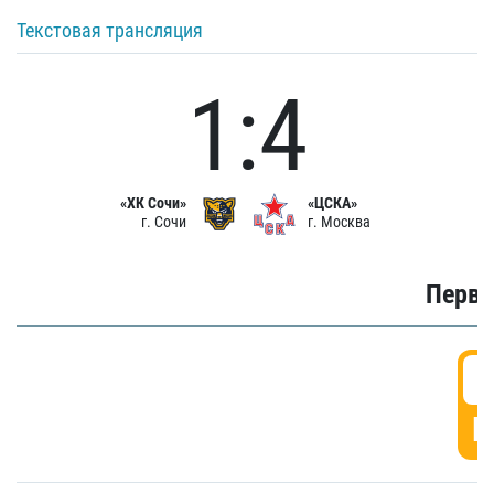
Текстовая трансляция
1:4
«ХК Сочи»
«ЦСКА»
г. Сочи
г. Москва
Первы
0
Г