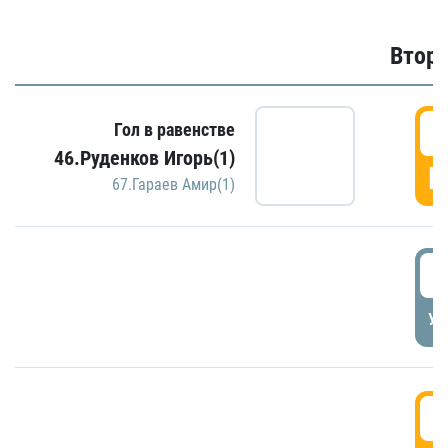
Второ
2
Гол в равенстве
46.Руденков Игорь(1)
Г
67.Гараев Амир(1)
2
УД
3