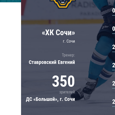
Локомотив
Северсталь
ЦСКА
Шанхайские Драконы
«ХК Сочи»
г. Сочи
Тренер:
Ставровский Евгений
350
зрителей
ДС «Большой», г. Сочи