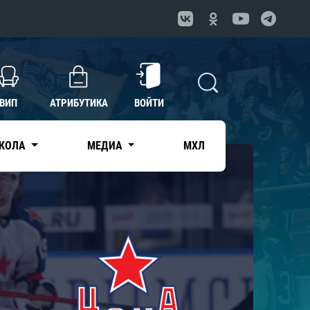
ВИП
АТРИБУТИКА
ВОЙТИ
КОЛА
МЕДИА
МХЛ