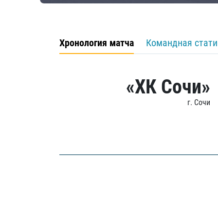
Хронология матча
Командная стати
«ХК Сочи»
г. Сочи