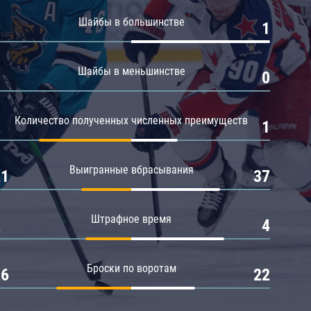
Амур
Шайбы в большинстве
0
1
Барыс
Салават Юлаев
Шайбы в меньшинстве
0
0
Сибирь
Количество полученных численных преимуществ
2
1
Выигранные вбрасывания
21
37
Штрафное время
2
4
Броски по воротам
26
22