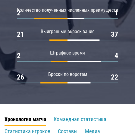
Количество полученных численных преимуществ
2
1
Выигранные вбрасывания
21
37
Штрафное время
2
4
Броски по воротам
26
22
Хронология матча
Командная статистика
Статистика игроков
Составы
Медиа