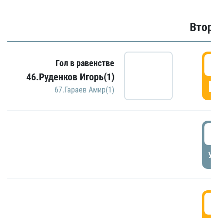
Второ
2
Гол в равенстве
46.Руденков Игорь(1)
Г
67.Гараев Амир(1)
2
УД
3