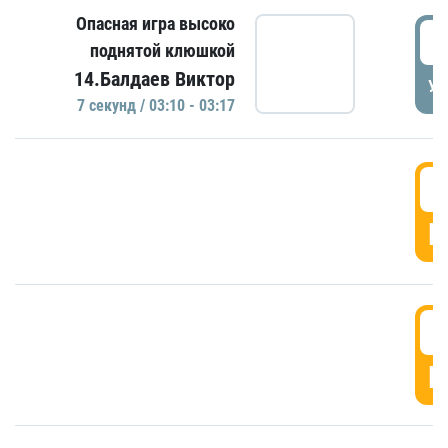
Опасная игра высоко
0
поднятой клюшкой
14.Балдаев Виктор
УД
7 секунд / 03:10 - 03:17
0
Г
0
Г