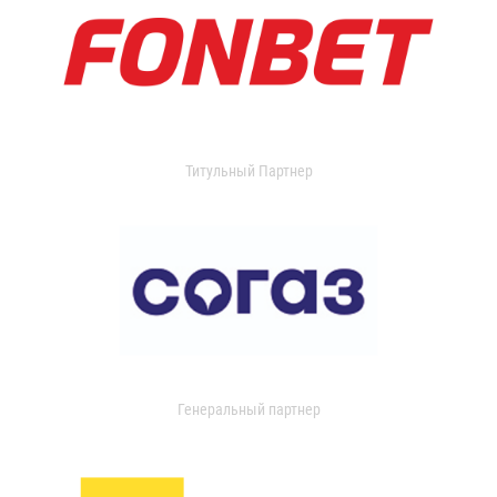
Титульный Партнер
Генеральный партнер