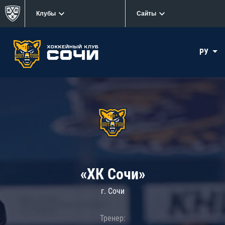
Клубы
Сайты
РУ
«ХК Сочи»
г. Сочи
Тренер: