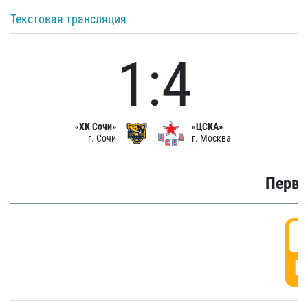
Текстовая трансляция
1:4
«ХК Сочи»
«ЦСКА»
г. Сочи
г. Москва
Первы
0
Г