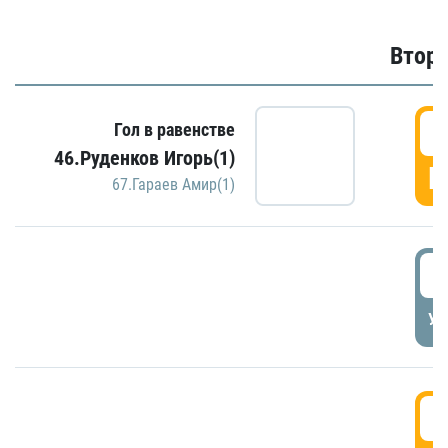
Второ
2
Гол в равенстве
46.Руденков Игорь(1)
Г
67.Гараев Амир(1)
2
УД
3