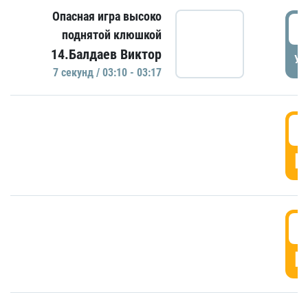
Опасная игра высоко
0
поднятой клюшкой
14.Балдаев Виктор
УД
7 секунд / 03:10 - 03:17
0
Г
0
Г