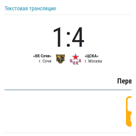
Текстовая трансляция
1:4
«ХК Сочи»
«ЦСКА»
г. Сочи
г. Москва
Первы
0
Г