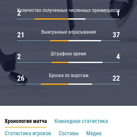
Количество полученных численных преимуществ
2
1
Выигранные вбрасывания
21
37
Штрафное время
2
4
Броски по воротам
26
22
Хронология матча
Командная статистика
Статистика игроков
Составы
Медиа