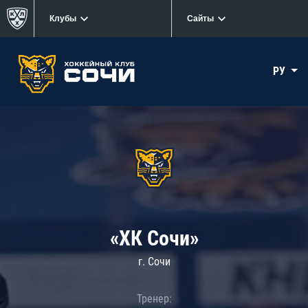
Клубы
Сайты
РУ
«ХК Сочи»
г. Сочи
Тренер: