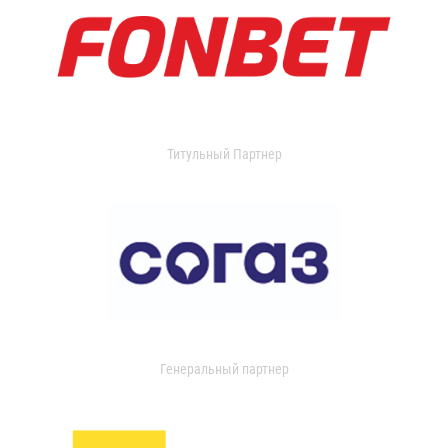
Титульный Партнер
Генеральный партнер