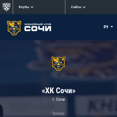
Клубы
Сайты
РУ
«ХК Сочи»
г. Сочи
Тренер: