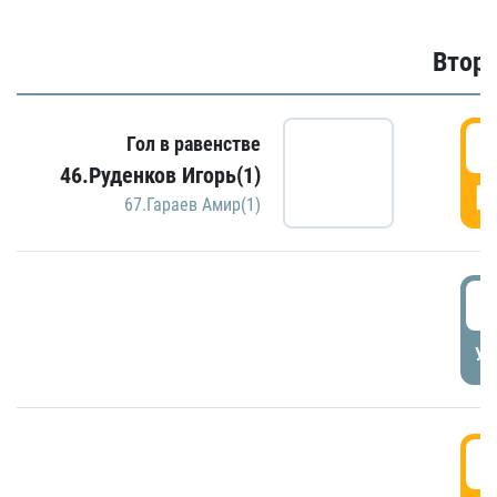
Второ
2
Гол в равенстве
46.Руденков Игорь(1)
Г
67.Гараев Амир(1)
2
УД
3