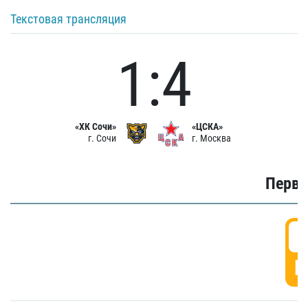
Текстовая трансляция
1:4
«ХК Сочи»
«ЦСКА»
г. Сочи
г. Москва
Первы
0
Г