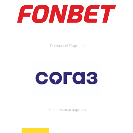
Титульный Партнер
Генеральный партнер