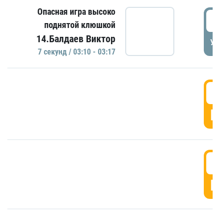
Опасная игра высоко
0
поднятой клюшкой
14.Балдаев Виктор
УД
7 секунд / 03:10 - 03:17
0
Г
0
Г