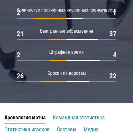
Количество полученных численных преимуществ
2
1
Выигранные вбрасывания
21
37
Штрафное время
2
4
Броски по воротам
26
22
Хронология матча
Командная статистика
Статистика игроков
Составы
Медиа