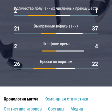
Количество полученных численных преимуществ
2
1
Выигранные вбрасывания
21
37
Штрафное время
2
4
Броски по воротам
26
22
Хронология матча
Командная статистика
Статистика игроков
Составы
Медиа