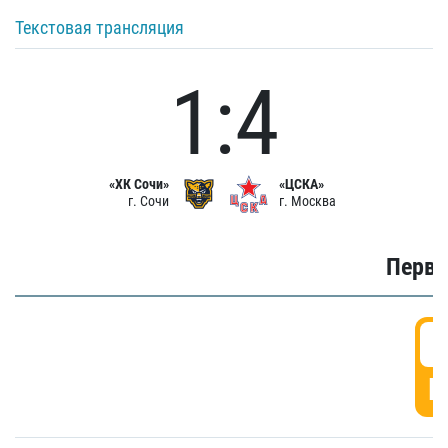
Текстовая трансляция
1:4
«ХК Сочи»
«ЦСКА»
г. Сочи
г. Москва
Первы
0
Г