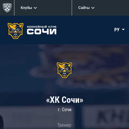
Клубы
Сайты
РУ
«ХК Сочи»
г. Сочи
Тренер: