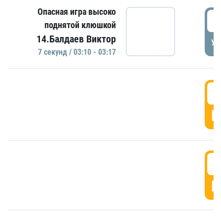
Опасная игра высоко
0
поднятой клюшкой
14.Балдаев Виктор
УД
7 секунд / 03:10 - 03:17
0
Г
0
Г