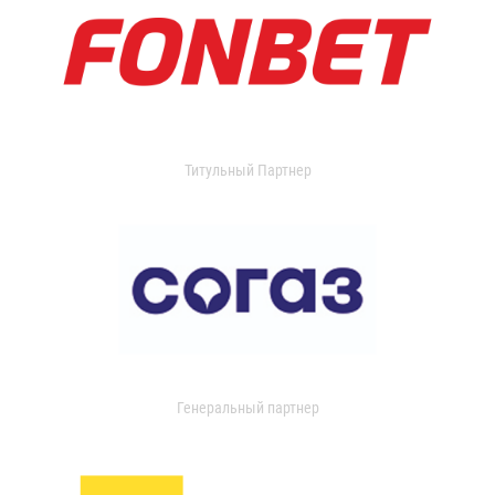
Титульный Партнер
Генеральный партнер