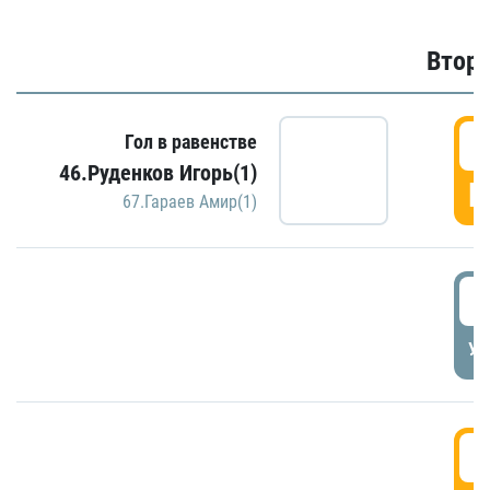
Второ
2
Гол в равенстве
46.Руденков Игорь(1)
Г
67.Гараев Амир(1)
2
УД
3