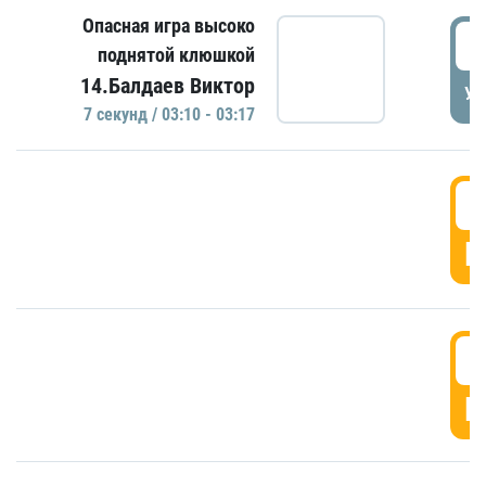
Опасная игра высоко
0
поднятой клюшкой
14.Балдаев Виктор
УД
7 секунд / 03:10 - 03:17
0
Г
0
Г