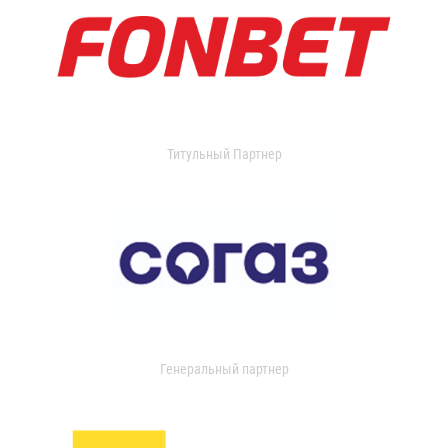
Титульный Партнер
Генеральный партнер