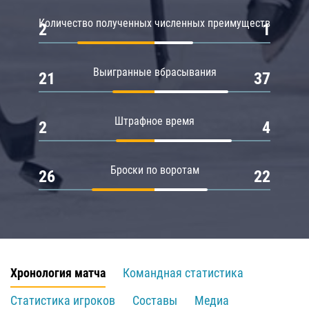
Количество полученных численных преимуществ
2
1
Выигранные вбрасывания
21
37
Штрафное время
2
4
Броски по воротам
26
22
Хронология матча
Командная статистика
Статистика игроков
Составы
Медиа