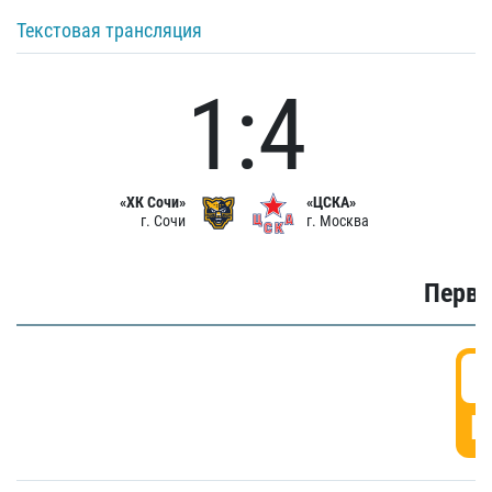
Текстовая трансляция
1:4
«ХК Сочи»
«ЦСКА»
г. Сочи
г. Москва
Первы
0
Г