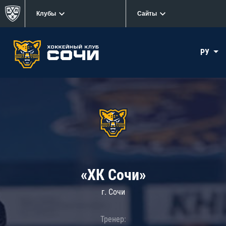
Клубы
Сайты
РУ
«ХК Сочи»
г. Сочи
Тренер: