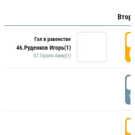
Второ
2
Гол в равенстве
46.Руденков Игорь(1)
Г
67.Гараев Амир(1)
2
УД
3