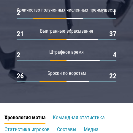
Количество полученных численных преимуществ
2
1
Выигранные вбрасывания
21
37
Штрафное время
2
4
Броски по воротам
26
22
Хронология матча
Командная статистика
Статистика игроков
Составы
Медиа