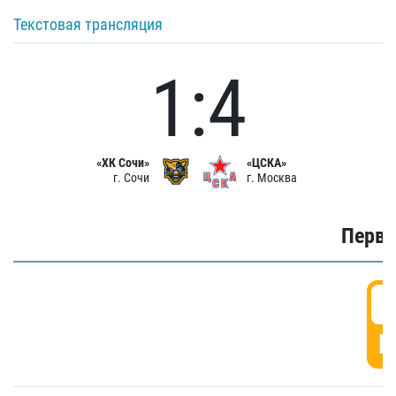
Текстовая трансляция
1:4
«ХК Сочи»
«ЦСКА»
г. Сочи
г. Москва
Первы
0
Г