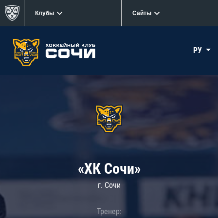
Клубы
Сайты
РУ
«ХК Сочи»
г. Сочи
Тренер: