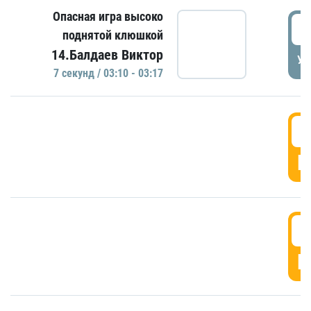
Опасная игра высоко
0
поднятой клюшкой
14.Балдаев Виктор
УД
7 секунд / 03:10 - 03:17
0
Г
0
Г