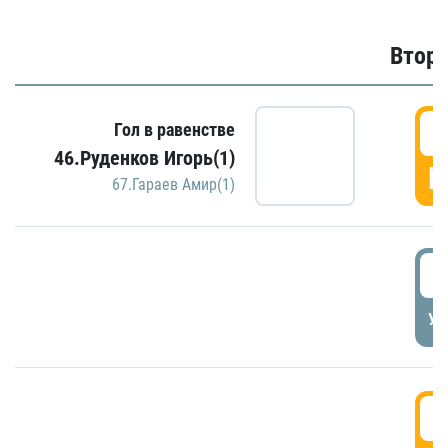
Второ
2
Гол в равенстве
46.Руденков Игорь(1)
Г
67.Гараев Амир(1)
2
УД
3