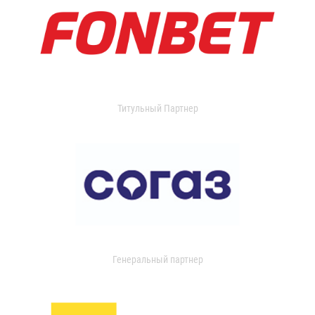
Титульный Партнер
Генеральный партнер