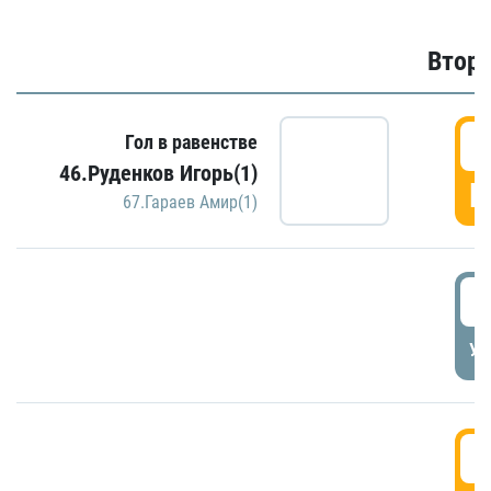
Второ
2
Гол в равенстве
46.Руденков Игорь(1)
Г
67.Гараев Амир(1)
2
УД
3