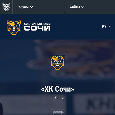
Клубы
Сайты
РУ
«ХК Сочи»
г. Сочи
Тренер: