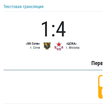
Текстовая трансляция
1:4
«ХК Сочи»
«ЦСКА»
г. Сочи
г. Москва
Первы
0
Г