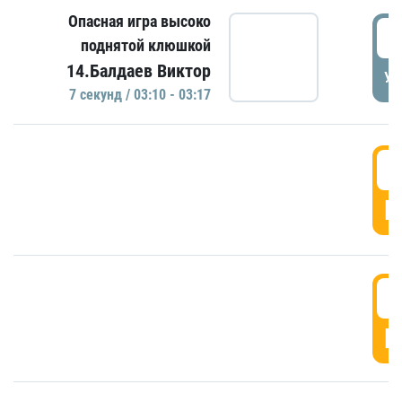
Опасная игра высоко
0
поднятой клюшкой
14.Балдаев Виктор
УД
7 секунд / 03:10 - 03:17
0
Г
0
Г