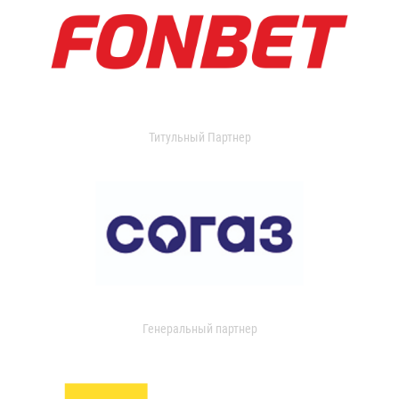
Титульный Партнер
Генеральный партнер