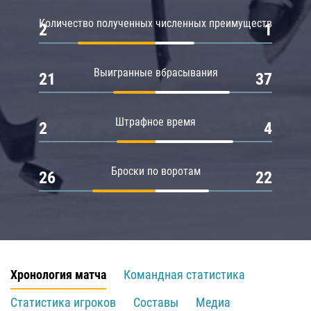
Количество полученных численных преимуществ
2
1
Выигранные вбрасывания
21
37
Штрафное время
2
4
Броски по воротам
26
22
Хронология матча
Командная статистика
Статистика игроков
Составы
Медиа