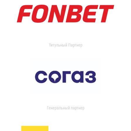
Титульный Партнер
Генеральный партнер