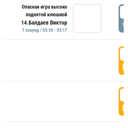
Опасная игра высоко
0
поднятой клюшкой
14.Балдаев Виктор
УД
7 секунд / 03:10 - 03:17
0
Г
0
Г