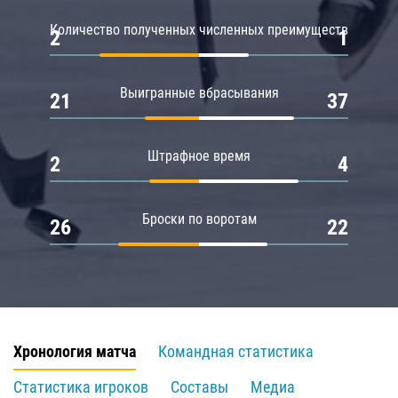
Количество полученных численных преимуществ
2
1
Выигранные вбрасывания
21
37
Штрафное время
2
4
Броски по воротам
26
22
Хронология матча
Командная статистика
Статистика игроков
Составы
Медиа