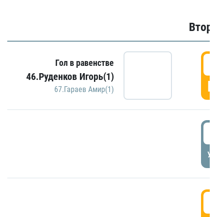
Второ
2
Гол в равенстве
46.Руденков Игорь(1)
Г
67.Гараев Амир(1)
2
УД
3