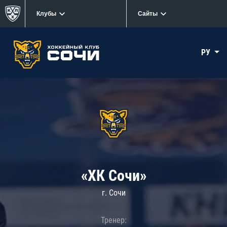
Клубы
Сайты
РУ
«ХК Сочи»
г. Сочи
Тренер: