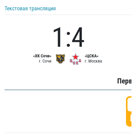
Текстовая трансляция
1:4
«ХК Сочи»
«ЦСКА»
г. Сочи
г. Москва
Первы
0
Г