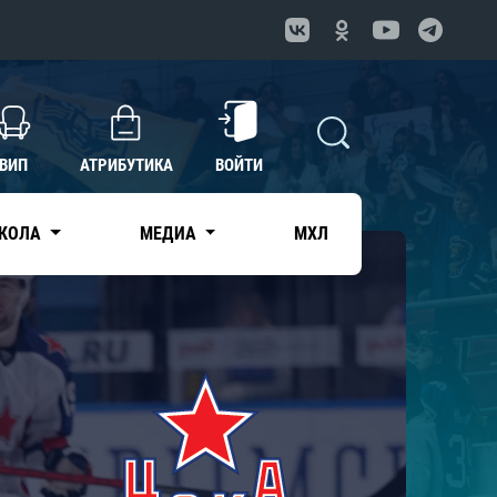
ВИП
АТРИБУТИКА
ВОЙТИ
КОЛА
МЕДИА
МХЛ