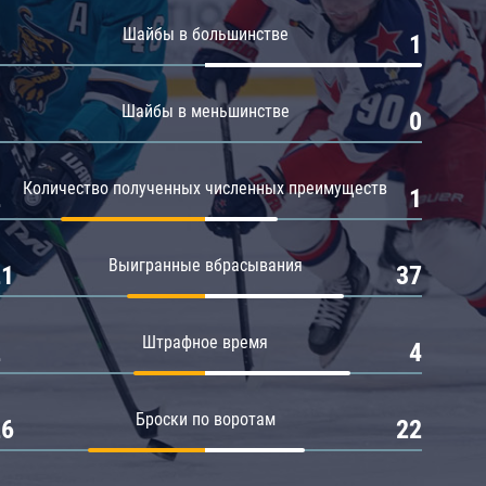
Амур
Шайбы в большинстве
0
1
Барыс
Салават Юлаев
Шайбы в меньшинстве
0
0
Сибирь
Количество полученных численных преимуществ
2
1
Выигранные вбрасывания
21
37
Штрафное время
2
4
Броски по воротам
26
22