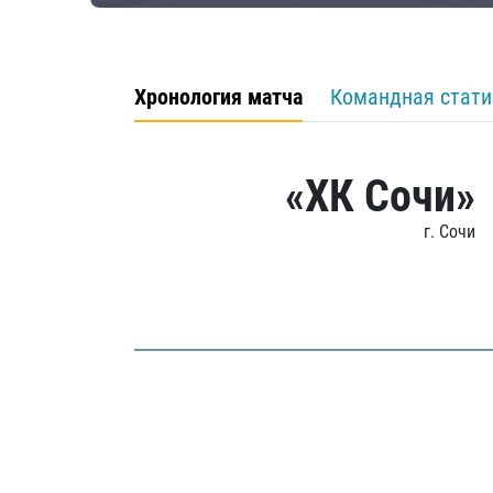
Хронология матча
Командная стати
«ХК Сочи»
г. Сочи