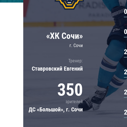
Локомотив
Северсталь
ЦСКА
Шанхайские Драконы
«ХК Сочи»
г. Сочи
Тренер:
Ставровский Евгений
350
зрителей
ДС «Большой», г. Сочи