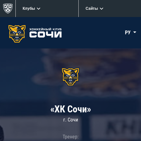
Клубы
Сайты
РУ
«ХК Сочи»
г. Сочи
Тренер: