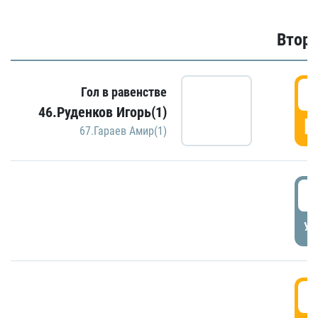
Второ
2
Гол в равенстве
46.Руденков Игорь(1)
Г
67.Гараев Амир(1)
2
УД
3