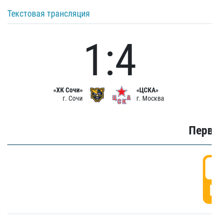
Текстовая трансляция
1:4
«ХК Сочи»
«ЦСКА»
г. Сочи
г. Москва
Первы
0
Г