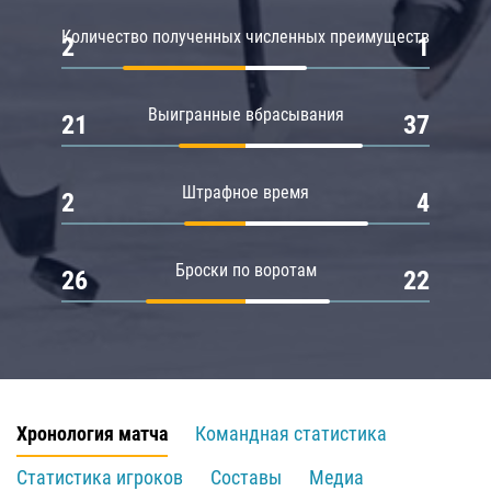
Количество полученных численных преимуществ
2
1
Выигранные вбрасывания
21
37
Штрафное время
2
4
Броски по воротам
26
22
Хронология матча
Командная статистика
Статистика игроков
Составы
Медиа