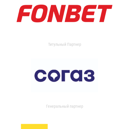
Титульный Партнер
Генеральный партнер