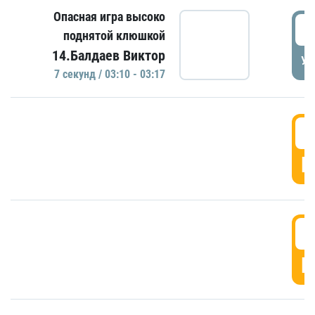
Опасная игра высоко
0
поднятой клюшкой
14.Балдаев Виктор
УД
7 секунд / 03:10 - 03:17
0
Г
0
Г