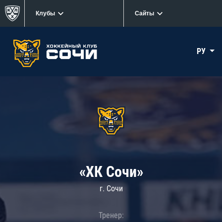
Клубы
Сайты
РУ
«ХК Сочи»
г. Сочи
Тренер: