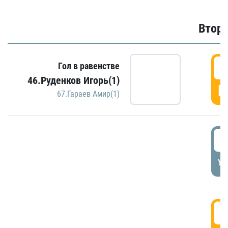
Второ
2
Гол в равенстве
46.Руденков Игорь(1)
Г
67.Гараев Амир(1)
2
УД
3