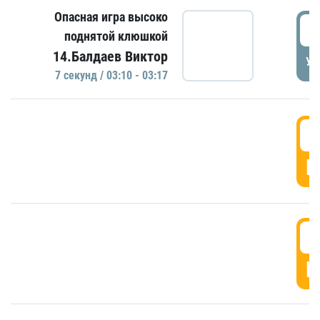
Опасная игра высоко
0
поднятой клюшкой
14.Балдаев Виктор
УД
7 секунд / 03:10 - 03:17
0
Г
0
Г