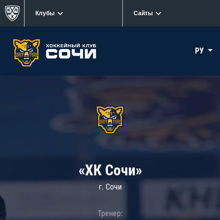
Клубы
Сайты
РУ
«ХК Сочи»
г. Сочи
Тренер: