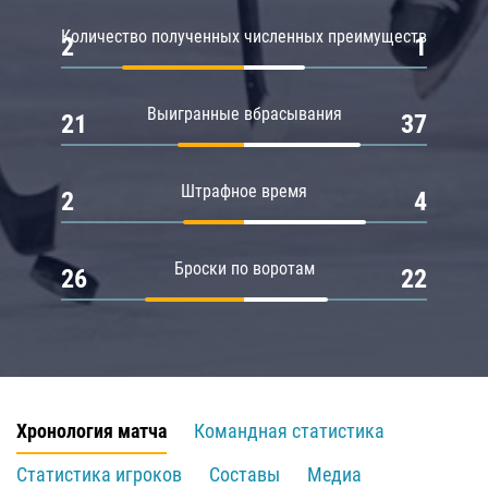
Количество полученных численных преимуществ
2
1
Выигранные вбрасывания
21
37
Штрафное время
2
4
Броски по воротам
26
22
Хронология матча
Командная статистика
Статистика игроков
Составы
Медиа