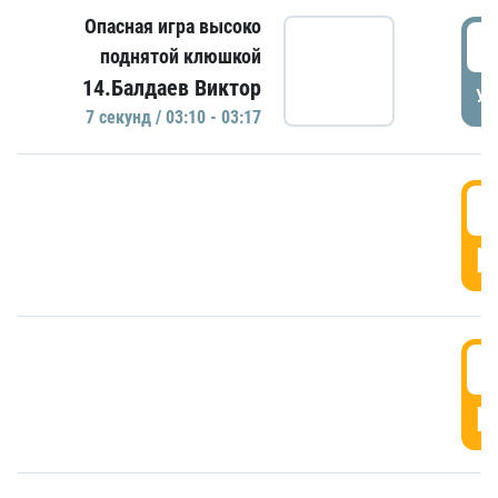
Опасная игра высоко
0
поднятой клюшкой
14.Балдаев Виктор
УД
7 секунд / 03:10 - 03:17
0
Г
0
Г