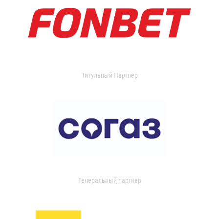
Титульный Партнер
Генеральный партнер