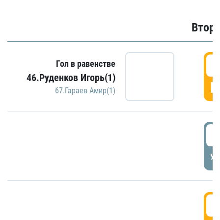
Второ
2
Гол в равенстве
46.Руденков Игорь(1)
Г
67.Гараев Амир(1)
2
УД
3