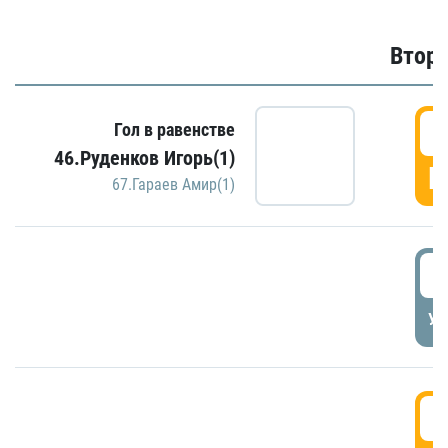
Второ
2
Гол в равенстве
46.Руденков Игорь(1)
Г
67.Гараев Амир(1)
2
УД
3