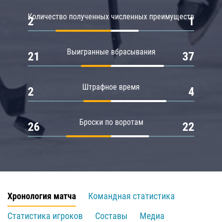
Количество полученных численных преимуществ
2
1
Выигранные вбрасывания
21
37
Штрафное время
2
4
Броски по воротам
26
22
Хронология матча
Командная статистика
Статистика игроков
Составы
Медиа