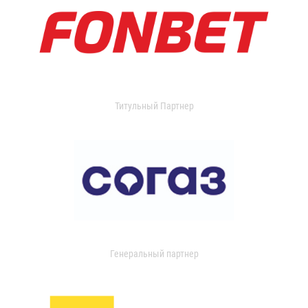
Титульный Партнер
Генеральный партнер