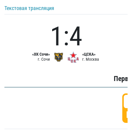
Текстовая трансляция
1:4
«ХК Сочи»
«ЦСКА»
г. Сочи
г. Москва
Первы
0
Г