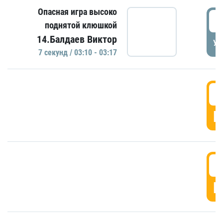
Опасная игра высоко
0
поднятой клюшкой
14.Балдаев Виктор
УД
7 секунд / 03:10 - 03:17
0
Г
0
Г