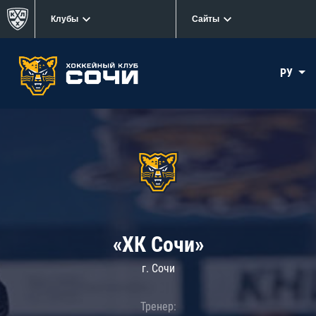
Клубы
Сайты
РУ
«ХК Сочи»
г. Сочи
Тренер: