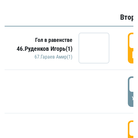
Второ
2
Гол в равенстве
46.Руденков Игорь(1)
Г
67.Гараев Амир(1)
2
УД
3