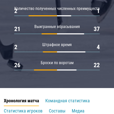
Количество полученных численных преимуществ
2
1
Выигранные вбрасывания
21
37
Штрафное время
2
4
Броски по воротам
26
22
Хронология матча
Командная статистика
Статистика игроков
Составы
Медиа