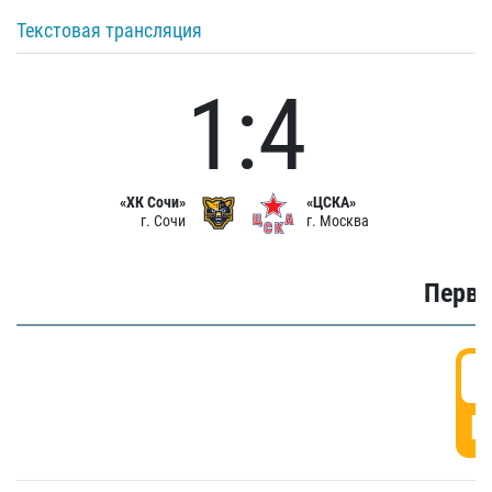
Текстовая трансляция
1:4
«ХК Сочи»
«ЦСКА»
г. Сочи
г. Москва
Первы
0
Г