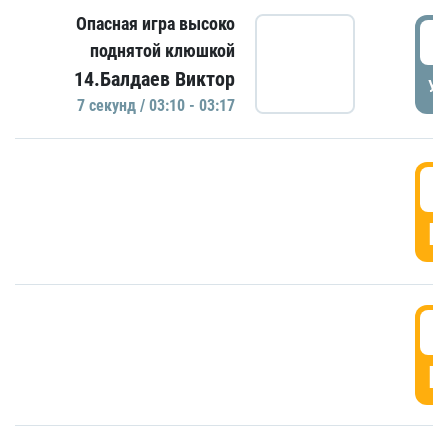
Опасная игра высоко
0
поднятой клюшкой
14.Балдаев Виктор
УД
7 секунд / 03:10 - 03:17
0
Г
0
Г