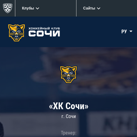
Клубы
Сайты
РУ
«ХК Сочи»
г. Сочи
Тренер: