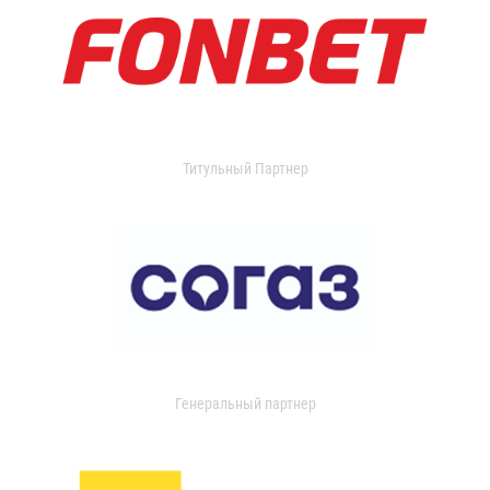
Титульный Партнер
Генеральный партнер