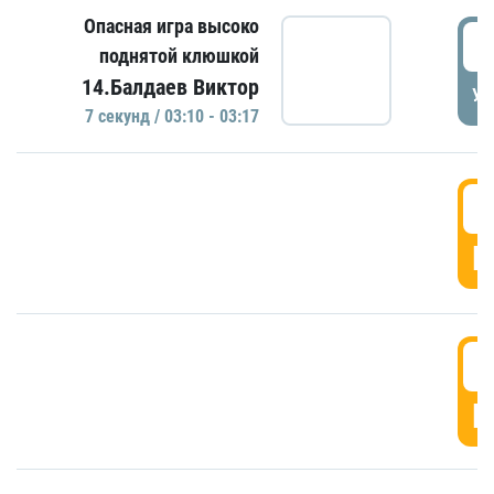
Опасная игра высоко
0
поднятой клюшкой
14.Балдаев Виктор
УД
7 секунд / 03:10 - 03:17
0
Г
0
Г