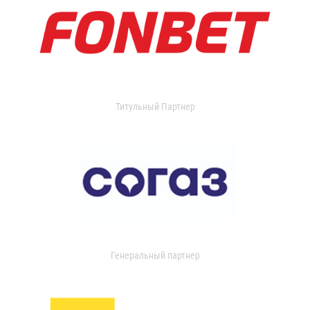
Титульный Партнер
Генеральный партнер