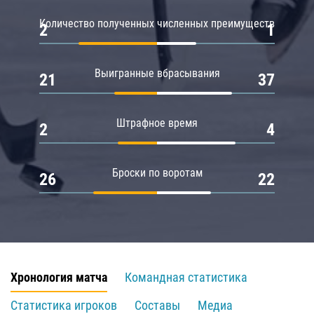
Количество полученных численных преимуществ
2
1
Выигранные вбрасывания
21
37
Штрафное время
2
4
Броски по воротам
26
22
Хронология матча
Командная статистика
Статистика игроков
Составы
Медиа