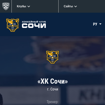
Клубы
Сайты
РУ
«ХК Сочи»
г. Сочи
Тренер: