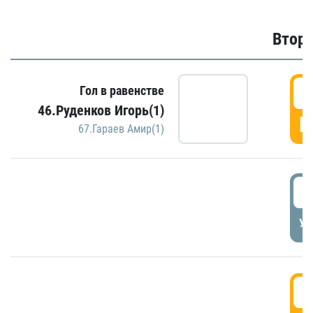
Второ
2
Гол в равенстве
46.Руденков Игорь(1)
Г
67.Гараев Амир(1)
2
УД
3