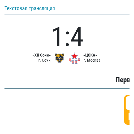
Текстовая трансляция
1:4
«ХК Сочи»
«ЦСКА»
г. Сочи
г. Москва
Первы
0
Г