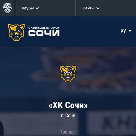
Клубы
Сайты
РУ
«ХК Сочи»
г. Сочи
Тренер: