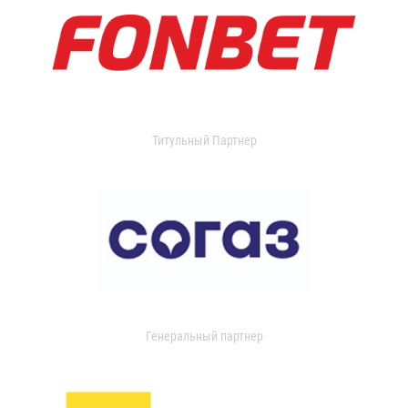
Титульный Партнер
Генеральный партнер