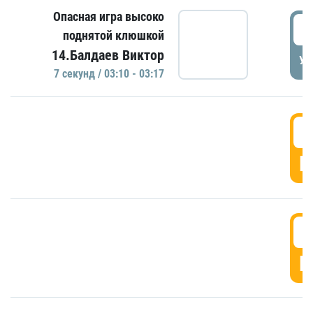
Опасная игра высоко
0
поднятой клюшкой
14.Балдаев Виктор
УД
7 секунд / 03:10 - 03:17
0
Г
0
Г