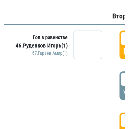
Второ
2
Гол в равенстве
46.Руденков Игорь(1)
Г
67.Гараев Амир(1)
2
УД
3