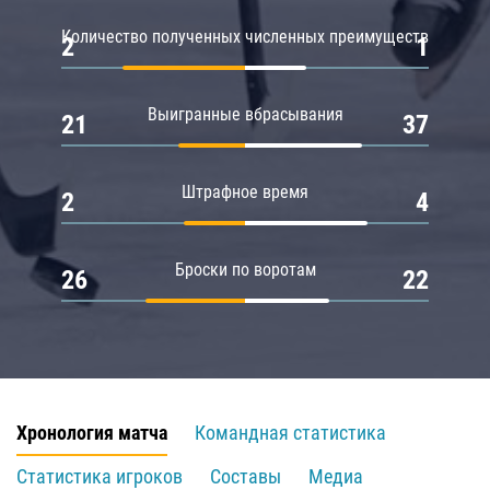
Количество полученных численных преимуществ
2
1
Выигранные вбрасывания
21
37
Штрафное время
2
4
Броски по воротам
26
22
Хронология матча
Командная статистика
Статистика игроков
Составы
Медиа