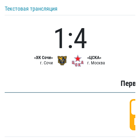
Текстовая трансляция
1:4
«ХК Сочи»
«ЦСКА»
г. Сочи
г. Москва
Первы
0
Г