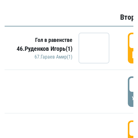
Второ
2
Гол в равенстве
46.Руденков Игорь(1)
Г
67.Гараев Амир(1)
2
УД
3