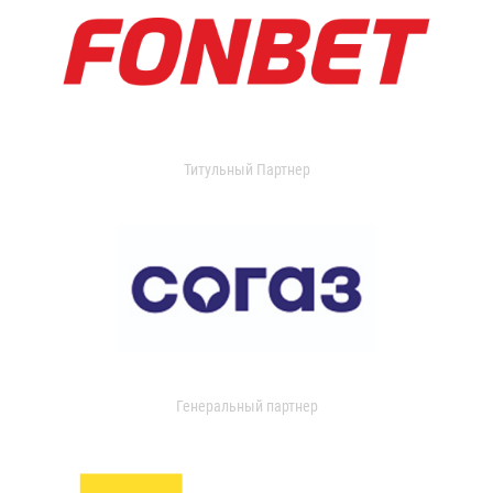
Титульный Партнер
Генеральный партнер