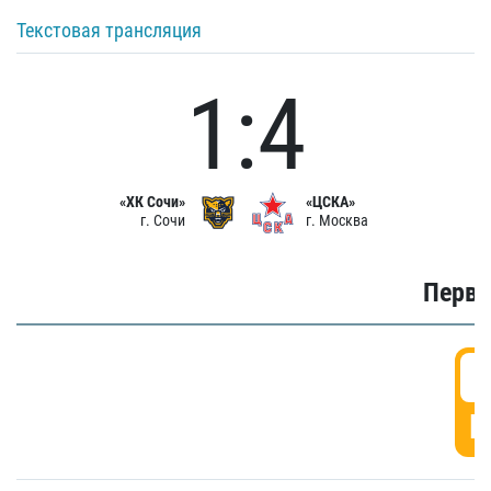
Текстовая трансляция
1:4
«ХК Сочи»
«ЦСКА»
г. Сочи
г. Москва
Первы
0
Г