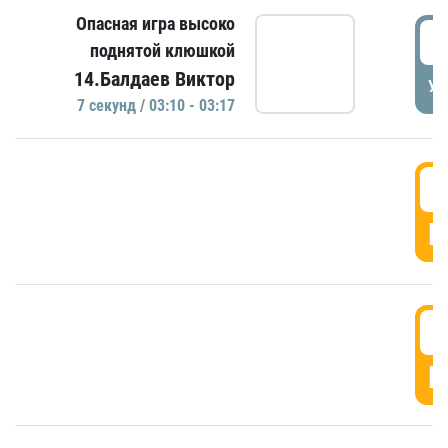
Опасная игра высоко
0
поднятой клюшкой
14.Балдаев Виктор
УД
7 секунд / 03:10 - 03:17
0
Г
0
Г