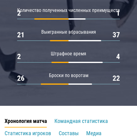
Количество полученных численных преимуществ
2
1
Выигранные вбрасывания
21
37
Штрафное время
2
4
Броски по воротам
26
22
Хронология матча
Командная статистика
Статистика игроков
Составы
Медиа