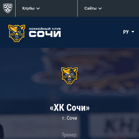
Клубы
Сайты
РУ
«ХК Сочи»
г. Сочи
Тренер: