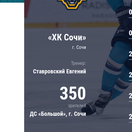
Локомотив
Северсталь
ЦСКА
Шанхайские Драконы
«ХК Сочи»
г. Сочи
Тренер:
Ставровский Евгений
350
зрителей
ДС «Большой», г. Сочи