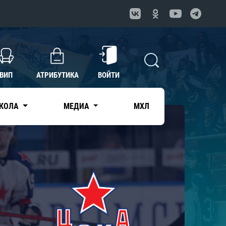
ВИП
АТРИБУТИКА
ВОЙТИ
КОЛА
МЕДИА
МХЛ