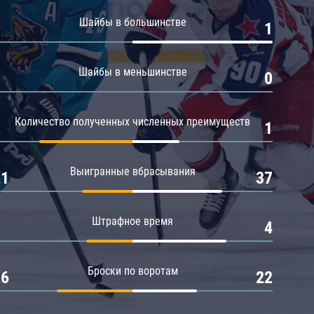
Амур
Шайбы в большинстве
0
1
Барыс
Салават Юлаев
Шайбы в меньшинстве
0
0
Сибирь
Количество полученных численных преимуществ
2
1
Выигранные вбрасывания
21
37
Штрафное время
2
4
Броски по воротам
26
22