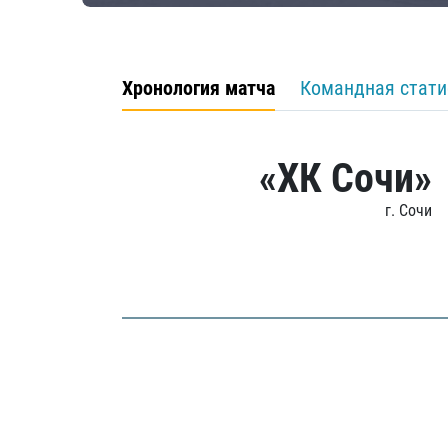
Хронология матча
Командная стати
«ХК Сочи»
г. Сочи