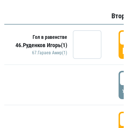
Второ
2
Гол в равенстве
46.Руденков Игорь(1)
Г
67.Гараев Амир(1)
2
УД
3