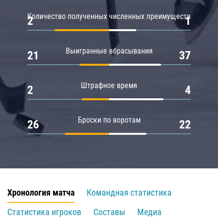
Количество полученных численных преимуществ
2
1
Выигранные вбрасывания
21
37
Штрафное время
2
4
Броски по воротам
26
22
Хронология матча
Командная статистика
Статистика игроков
Составы
Медиа