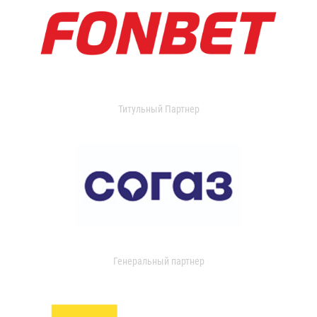
Титульный Партнер
Генеральный партнер