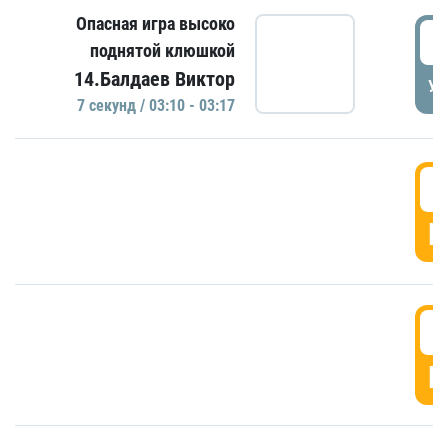
Опасная игра высоко
0
поднятой клюшкой
14.Балдаев Виктор
УД
7 секунд / 03:10 - 03:17
0
Г
0
Г