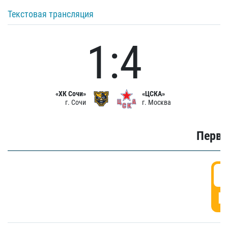
Текстовая трансляция
1:4
«ХК Сочи»
«ЦСКА»
г. Сочи
г. Москва
Первы
0
Г