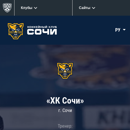
Клубы
Сайты
РУ
«ХК Сочи»
г. Сочи
Тренер: