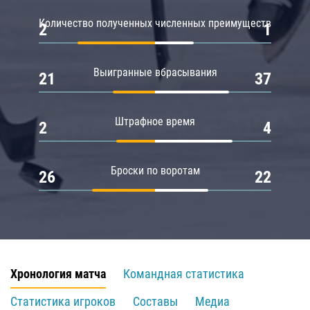
Количество полученных численных преимуществ
2
1
Выигранные вбрасывания
21
37
Штрафное время
2
4
Броски по воротам
26
22
Хронология матча
Командная статистика
Статистика игроков
Составы
Медиа