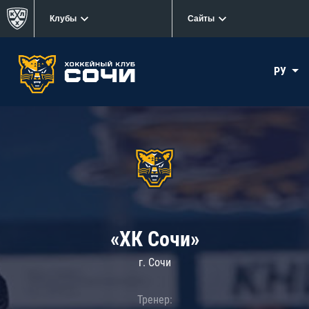
Клубы
Сайты
РУ
«ХК Сочи»
г. Сочи
Тренер: