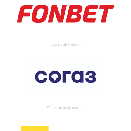
Титульный Партнер
Генеральный партнер