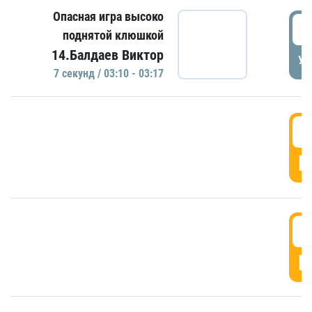
Опасная игра высоко
0
поднятой клюшкой
14.Балдаев Виктор
УД
7 секунд / 03:10 - 03:17
0
Г
0
Г