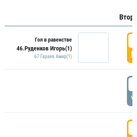
Второ
2
Гол в равенстве
46.Руденков Игорь(1)
Г
67.Гараев Амир(1)
2
УД
3