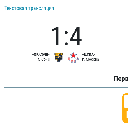
Текстовая трансляция
1:4
«ХК Сочи»
«ЦСКА»
г. Сочи
г. Москва
Первы
0
Г