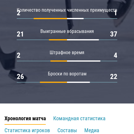
Количество полученных численных преимуществ
2
1
Выигранные вбрасывания
21
37
Штрафное время
2
4
Броски по воротам
26
22
Хронология матча
Командная статистика
Статистика игроков
Составы
Медиа