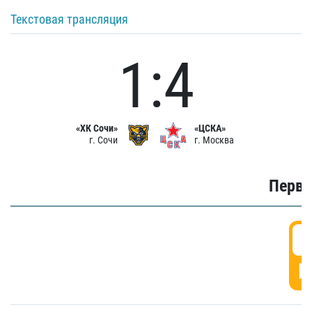
Текстовая трансляция
1:4
«ХК Сочи»
«ЦСКА»
г. Сочи
г. Москва
Первы
0
Г