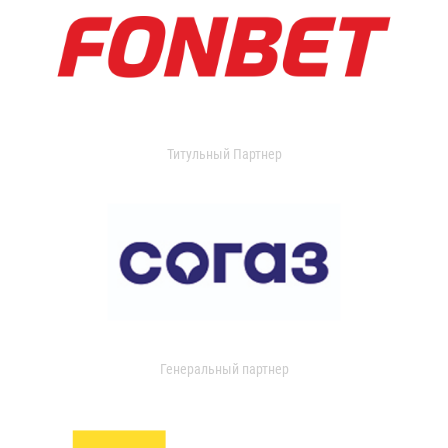
Титульный Партнер
Генеральный партнер