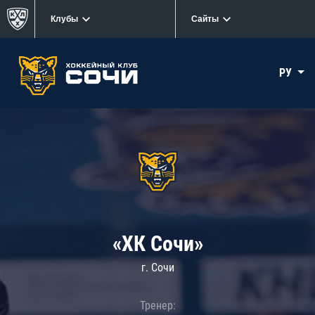
Клубы
Сайты
РУ
«ХК Сочи»
г. Сочи
Тренер: