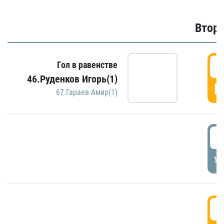
Второ
2
Гол в равенстве
46.Руденков Игорь(1)
Г
67.Гараев Амир(1)
2
УД
3