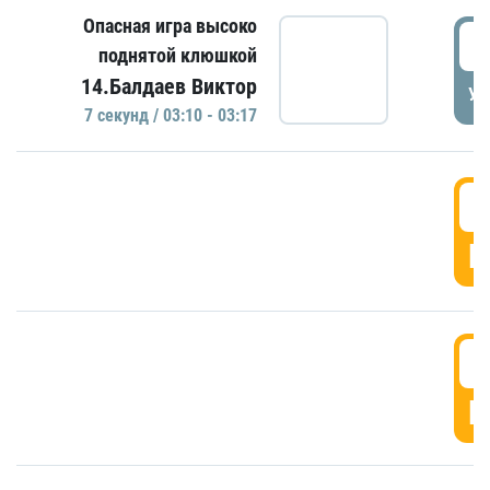
Опасная игра высоко
0
поднятой клюшкой
14.Балдаев Виктор
УД
7 секунд / 03:10 - 03:17
0
Г
0
Г