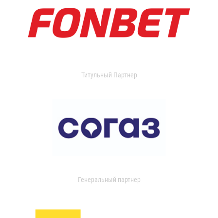
Титульный Партнер
Генеральный партнер