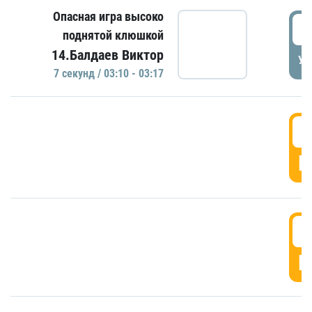
Опасная игра высоко
0
поднятой клюшкой
14.Балдаев Виктор
УД
7 секунд / 03:10 - 03:17
0
Г
0
Г