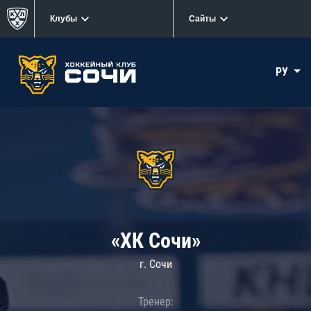
Клубы
Сайты
РУ
«ХК Сочи»
г. Сочи
Тренер: