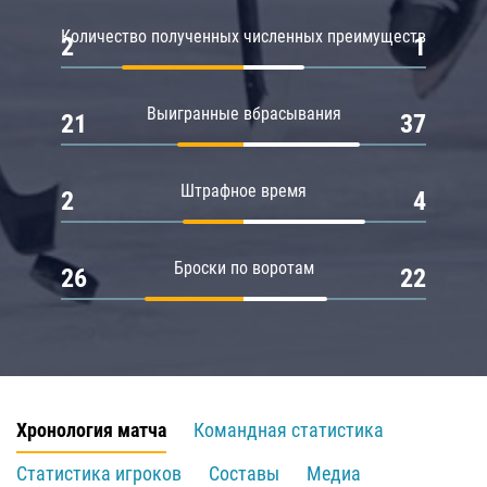
Количество полученных численных преимуществ
2
1
Выигранные вбрасывания
21
37
Штрафное время
2
4
Броски по воротам
26
22
Хронология матча
Командная статистика
Статистика игроков
Составы
Медиа