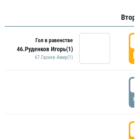
Второ
2
Гол в равенстве
46.Руденков Игорь(1)
Г
67.Гараев Амир(1)
2
УД
3