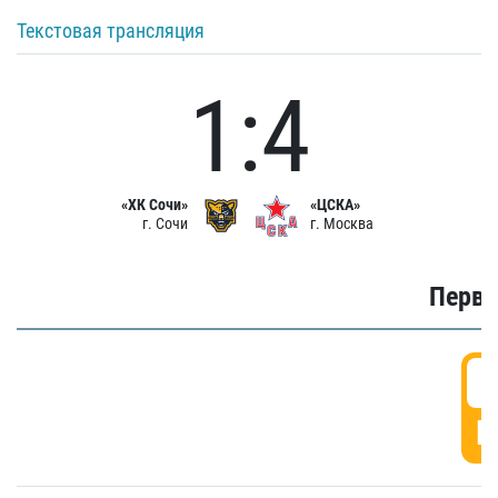
Текстовая трансляция
1:4
«ХК Сочи»
«ЦСКА»
г. Сочи
г. Москва
Первы
0
Г