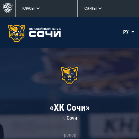
Клубы
Сайты
РУ
«ХК Сочи»
г. Сочи
Тренер: