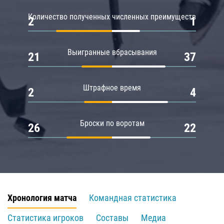
Количество полученных численных преимуществ
2
1
Выигранные вбрасывания
21
37
Штрафное время
2
4
Броски по воротам
26
22
Хронология матча
Командная статистика
Статистика игроков
Составы
Медиа