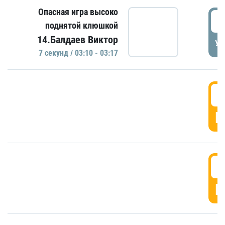
Опасная игра высоко
0
поднятой клюшкой
14.Балдаев Виктор
УД
7 секунд / 03:10 - 03:17
0
Г
0
Г