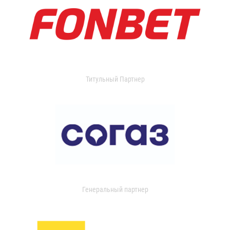
Титульный Партнер
Генеральный партнер