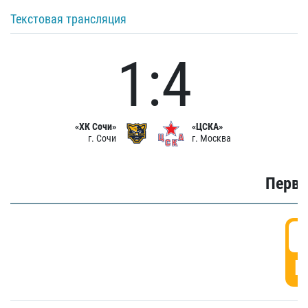
Текстовая трансляция
1:4
«ХК Сочи»
«ЦСКА»
г. Сочи
г. Москва
Первы
0
Г