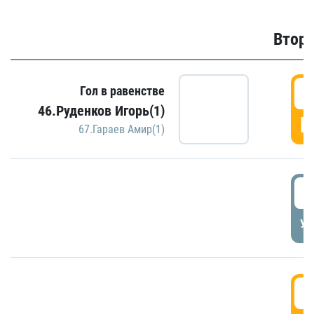
Второ
2
Гол в равенстве
46.Руденков Игорь(1)
Г
67.Гараев Амир(1)
2
УД
3