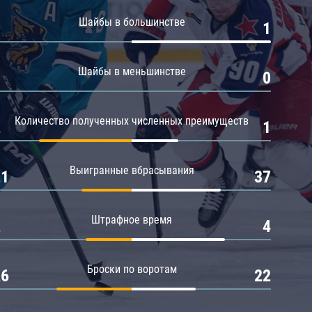
Амур
Шайбы в большинстве
0
1
Барыс
Салават Юлаев
Шайбы в меньшинстве
0
0
Сибирь
Количество полученных численных преимуществ
2
1
Выигранные вбрасывания
21
37
Штрафное время
2
4
Броски по воротам
26
22