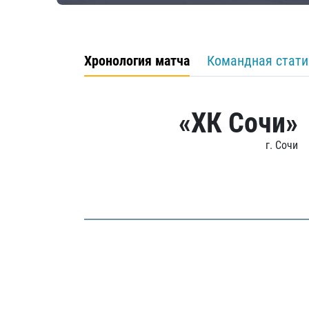
Хронология матча
Командная стати
«ХК Сочи»
г. Сочи