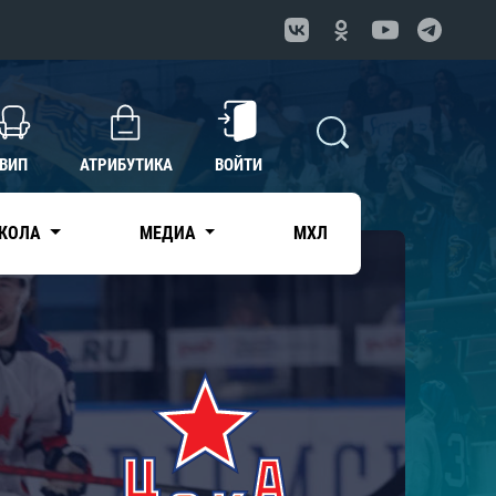
ВИП
АТРИБУТИКА
ВОЙТИ
КОЛА
МЕДИА
МХЛ