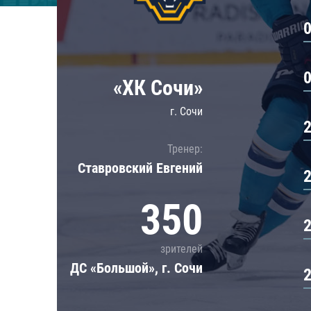
Локомотив
Северсталь
ЦСКА
Шанхайские Драконы
«ХК Сочи»
г. Сочи
Тренер:
Ставровский Евгений
350
зрителей
ДС «Большой», г. Сочи