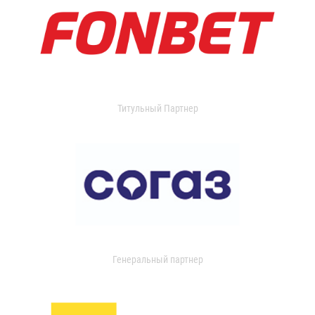
Титульный Партнер
Генеральный партнер