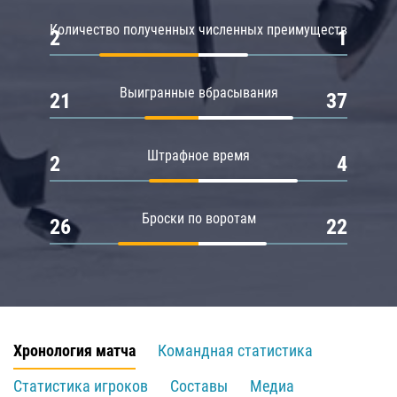
Количество полученных численных преимуществ
2
1
Выигранные вбрасывания
21
37
Штрафное время
2
4
Броски по воротам
26
22
Хронология матча
Командная статистика
Статистика игроков
Составы
Медиа