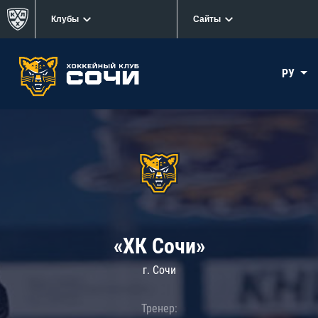
Клубы
Сайты
РУ
«ХК Сочи»
г. Сочи
Тренер: