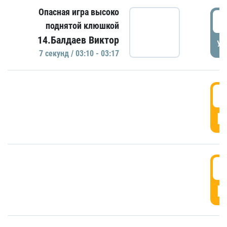
Опасная игра высоко
0
поднятой клюшкой
14.Балдаев Виктор
УД
7 секунд / 03:10 - 03:17
0
Г
0
Г