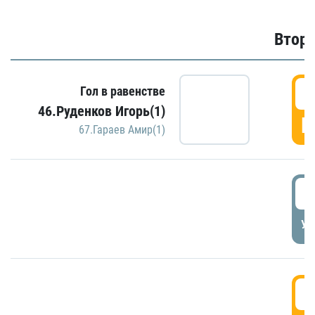
Второ
2
Гол в равенстве
46.Руденков Игорь(1)
Г
67.Гараев Амир(1)
2
УД
3