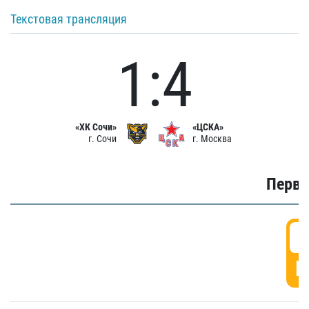
Текстовая трансляция
1:4
«ХК Сочи»
«ЦСКА»
г. Сочи
г. Москва
Первы
0
Г