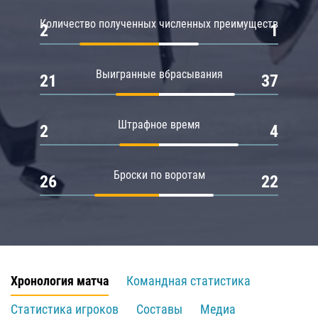
Количество полученных численных преимуществ
2
1
Выигранные вбрасывания
21
37
Штрафное время
2
4
Броски по воротам
26
22
Хронология матча
Командная статистика
Статистика игроков
Составы
Медиа