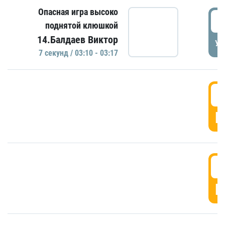
Опасная игра высоко
0
поднятой клюшкой
14.Балдаев Виктор
УД
7 секунд / 03:10 - 03:17
0
Г
0
Г