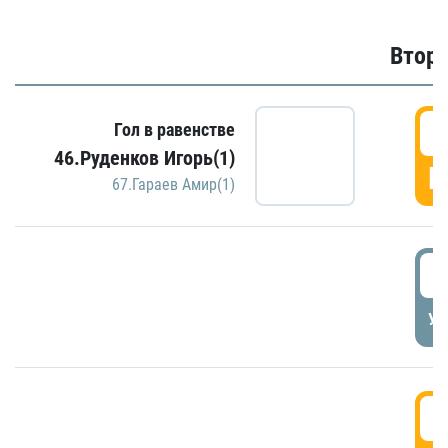
Второ
2
Гол в равенстве
46.Руденков Игорь(1)
Г
67.Гараев Амир(1)
2
УД
3