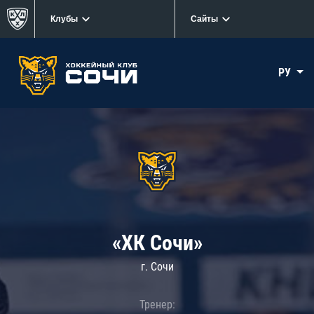
Клубы
Сайты
РУ
«ХК Сочи»
г. Сочи
Тренер: