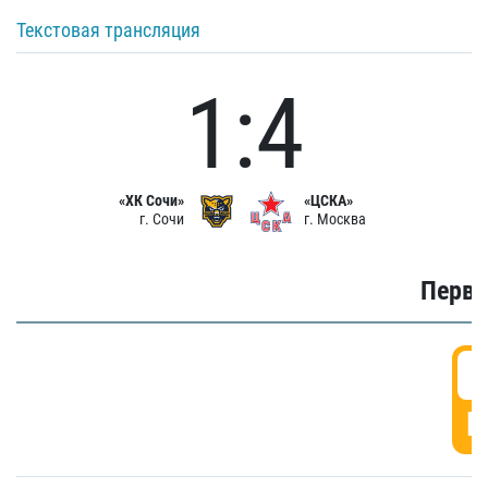
Текстовая трансляция
1:4
«ХК Сочи»
«ЦСКА»
г. Сочи
г. Москва
Первы
0
Г