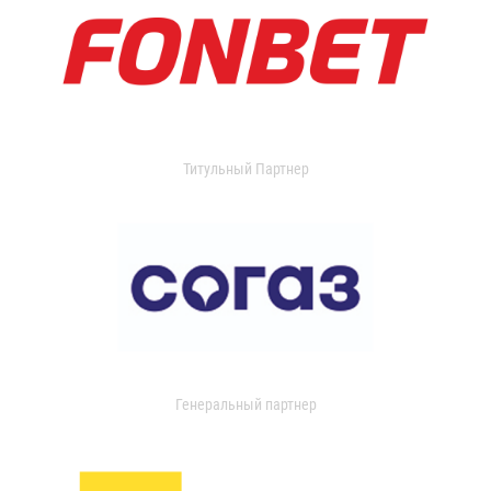
Титульный Партнер
Генеральный партнер