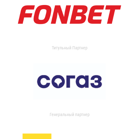
Титульный Партнер
Генеральный партнер