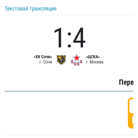
Текстовая трансляция
1:4
«ХК Сочи»
«ЦСКА»
г. Сочи
г. Москва
Первы
0
Г