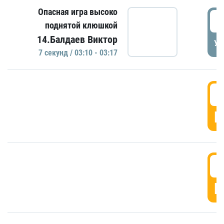
Опасная игра высоко
0
поднятой клюшкой
14.Балдаев Виктор
УД
7 секунд / 03:10 - 03:17
0
Г
0
Г