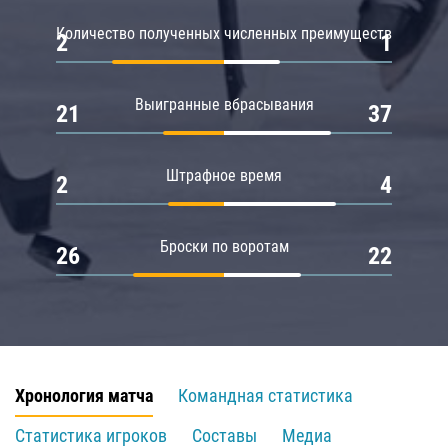
Количество полученных численных преимуществ
2
1
Выигранные вбрасывания
21
37
Штрафное время
2
4
Броски по воротам
26
22
Хронология матча
Командная статистика
Статистика игроков
Составы
Медиа