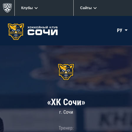
Клубы
Сайты
РУ
«ХК Сочи»
г. Сочи
Тренер: