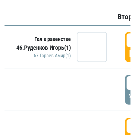
Второ
2
Гол в равенстве
46.Руденков Игорь(1)
Г
67.Гараев Амир(1)
2
УД
3