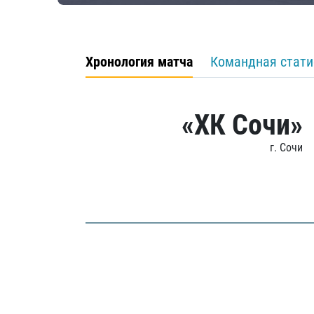
Хронология матча
Командная стати
«ХК Сочи»
г. Сочи