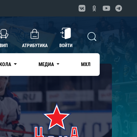
ВИП
АТРИБУТИКА
ВОЙТИ
КОЛА
МЕДИА
МХЛ