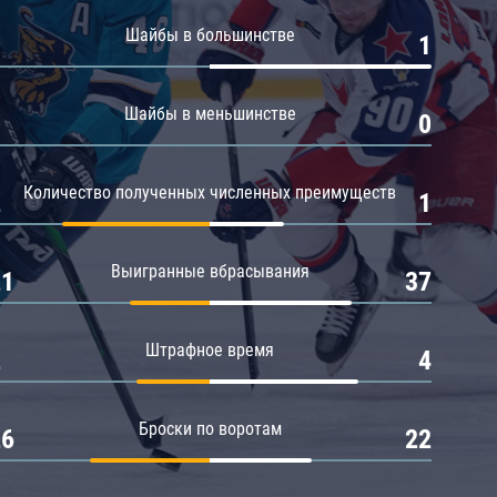
Амур
Шайбы в большинстве
0
1
Барыс
Салават Юлаев
Шайбы в меньшинстве
0
0
Сибирь
Количество полученных численных преимуществ
2
1
Выигранные вбрасывания
21
37
Штрафное время
2
4
Броски по воротам
26
22