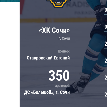
Локомотив
Северсталь
ЦСКА
Шанхайские Драконы
«ХК Сочи»
г. Сочи
Тренер:
Ставровский Евгений
350
зрителей
ДС «Большой», г. Сочи