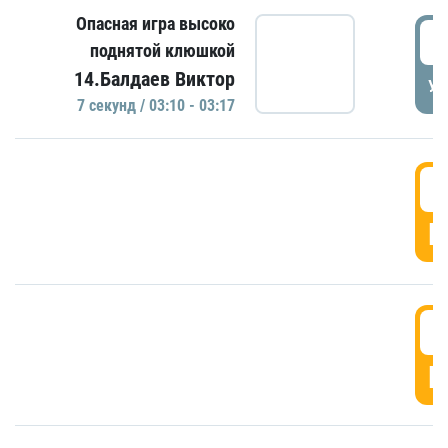
Опасная игра высоко
0
поднятой клюшкой
14.Балдаев Виктор
УД
7 секунд / 03:10 - 03:17
0
Г
0
Г