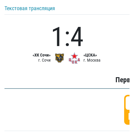
Текстовая трансляция
1:4
«ХК Сочи»
«ЦСКА»
г. Сочи
г. Москва
Первы
0
Г