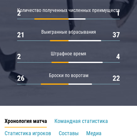
Количество полученных численных преимуществ
2
1
Выигранные вбрасывания
21
37
Штрафное время
2
4
Броски по воротам
26
22
Хронология матча
Командная статистика
Статистика игроков
Составы
Медиа