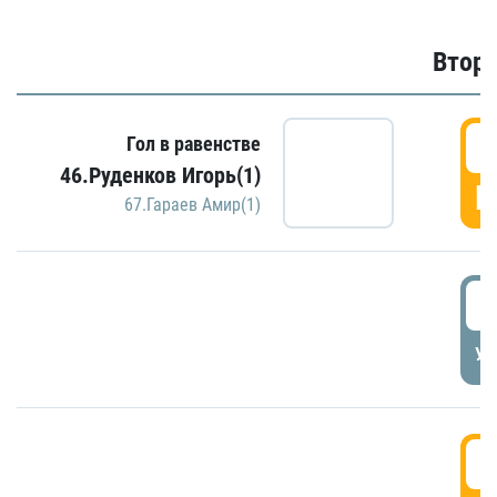
Второ
2
Гол в равенстве
46.Руденков Игорь(1)
Г
67.Гараев Амир(1)
2
УД
3