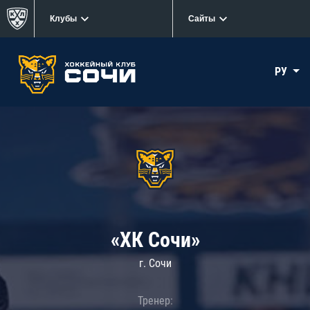
Клубы
Сайты
РУ
«ХК Сочи»
г. Сочи
Тренер: