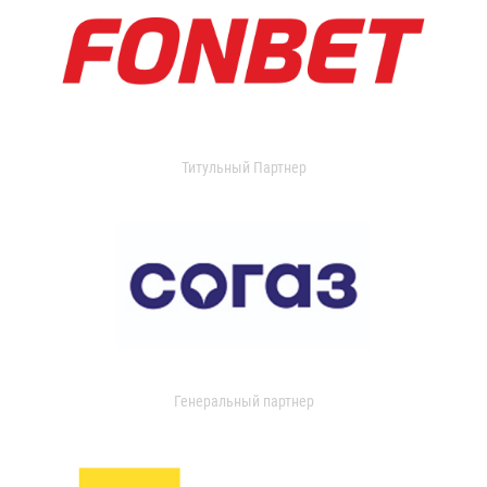
Титульный Партнер
Генеральный партнер