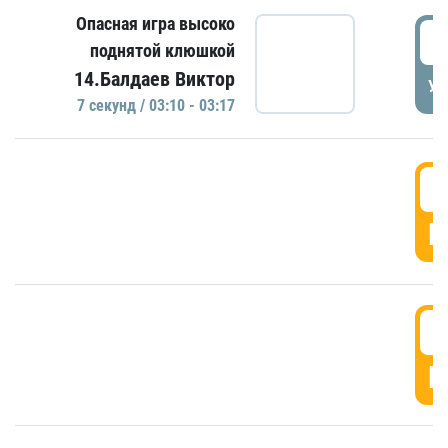
Опасная игра высоко
0
поднятой клюшкой
14.Балдаев Виктор
УД
7 секунд / 03:10 - 03:17
0
Г
0
Г