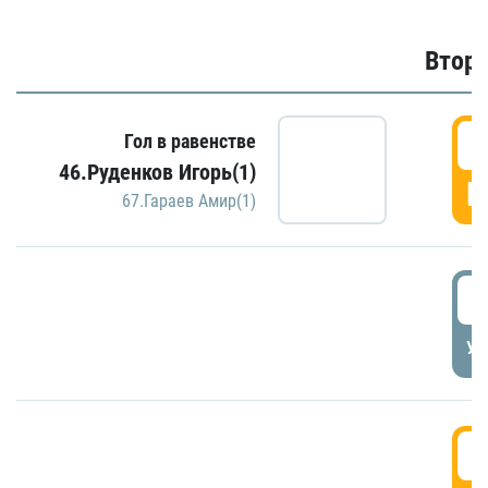
Второ
2
Гол в равенстве
46.Руденков Игорь(1)
Г
67.Гараев Амир(1)
2
УД
3