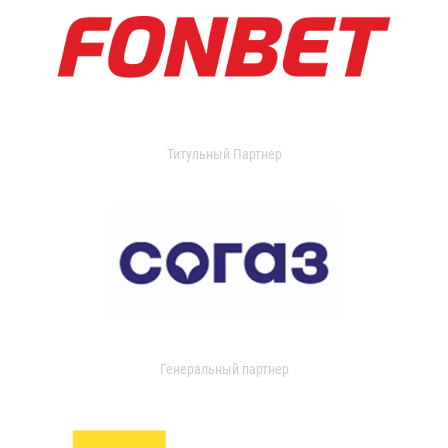
Титульный Партнер
Генеральный партнер