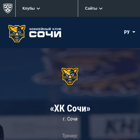
Клубы
Сайты
РУ
«ХК Сочи»
г. Сочи
Тренер: