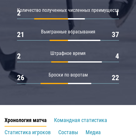
Количество полученных численных преимуществ
2
1
Выигранные вбрасывания
21
37
Штрафное время
2
4
Броски по воротам
26
22
Хронология матча
Командная статистика
Статистика игроков
Составы
Медиа