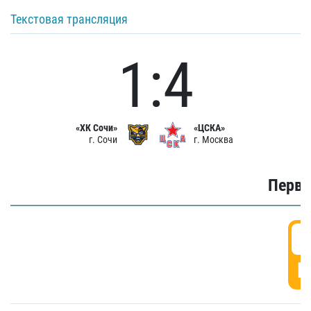
Текстовая трансляция
1:4
«ХК Сочи»
«ЦСКА»
г. Сочи
г. Москва
Первы
0
Г