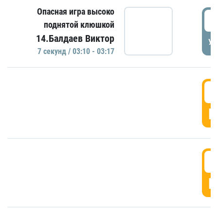
Опасная игра высоко
0
поднятой клюшкой
14.Балдаев Виктор
УД
7 секунд / 03:10 - 03:17
0
Г
0
Г