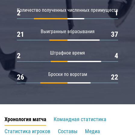
Количество полученных численных преимуществ
2
1
Выигранные вбрасывания
21
37
Штрафное время
2
4
Броски по воротам
26
22
Хронология матча
Командная статистика
Статистика игроков
Составы
Медиа