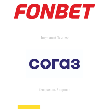
Титульный Партнер
Генеральный партнер