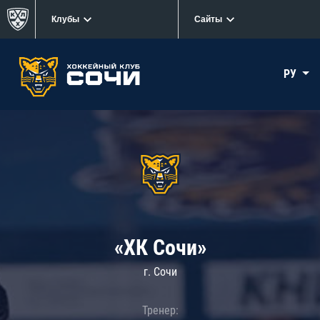
Клубы
Сайты
РУ
«ХК Сочи»
г. Сочи
Тренер: