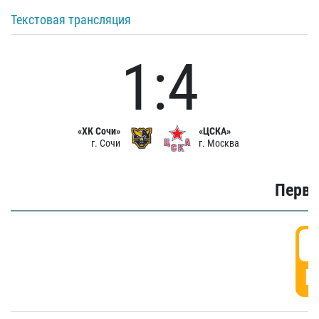
Текстовая трансляция
1:4
«ХК Сочи»
«ЦСКА»
г. Сочи
г. Москва
Первы
0
Г