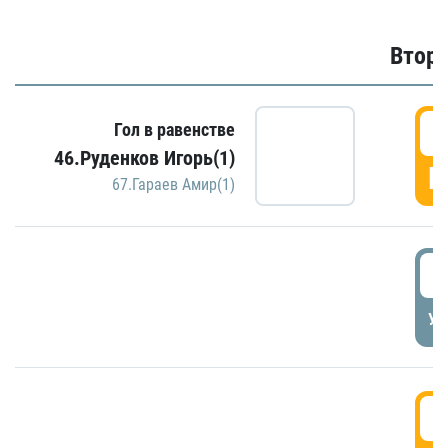
Второ
2
Гол в равенстве
46.Руденков Игорь(1)
Г
67.Гараев Амир(1)
2
УД
3