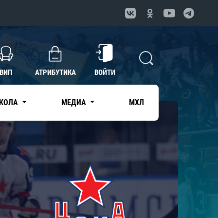
ВИП
АТРИБУТИКА
ВОЙТИ
КОЛА
МЕДИА
МХЛ