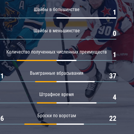
Амур
Шайбы в большинстве
0
1
Барыс
Салават Юлаев
Шайбы в меньшинстве
0
0
Сибирь
Количество полученных численных преимуществ
2
1
Выигранные вбрасывания
21
37
Штрафное время
2
4
Броски по воротам
26
22