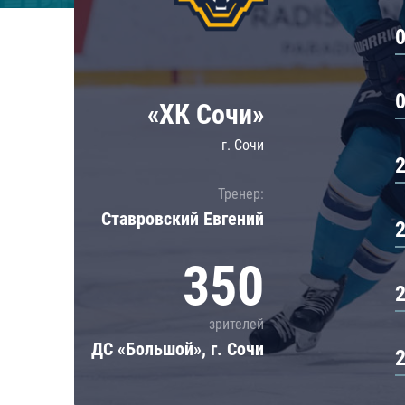
Локомотив
Северсталь
ЦСКА
Шанхайские Драконы
«ХК Сочи»
г. Сочи
Тренер:
Ставровский Евгений
350
зрителей
ДС «Большой», г. Сочи