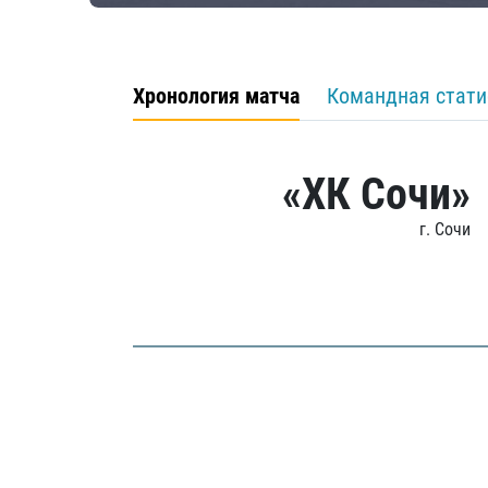
Хронология матча
Командная стати
«ХК Сочи»
г. Сочи