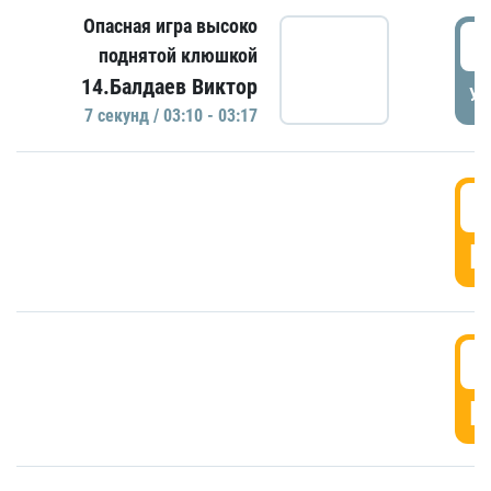
Опасная игра высоко
0
поднятой клюшкой
14.Балдаев Виктор
УД
7 секунд / 03:10 - 03:17
0
Г
0
Г