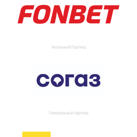
Титульный Партнер
Генеральный партнер