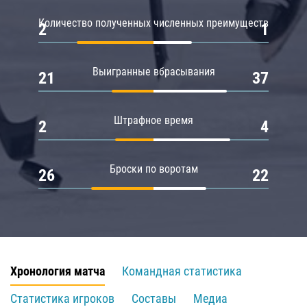
Количество полученных численных преимуществ
2
1
Выигранные вбрасывания
21
37
Штрафное время
2
4
Броски по воротам
26
22
Хронология матча
Командная статистика
Статистика игроков
Составы
Медиа