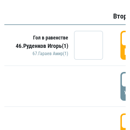
Второ
2
Гол в равенстве
46.Руденков Игорь(1)
Г
67.Гараев Амир(1)
2
УД
3