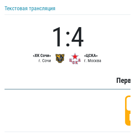
Текстовая трансляция
1:4
«ХК Сочи»
«ЦСКА»
г. Сочи
г. Москва
Первы
0
Г