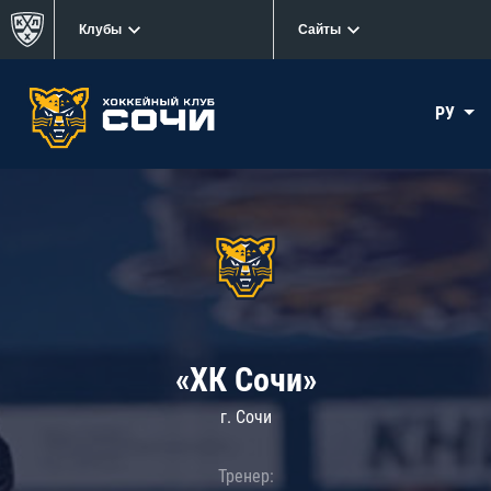
Клубы
Сайты
РУ
«ХК Сочи»
г. Сочи
Тренер: