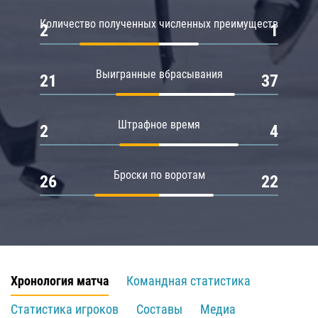
Количество полученных численных преимуществ
2
1
Выигранные вбрасывания
21
37
Штрафное время
2
4
Броски по воротам
26
22
Хронология матча
Командная статистика
Статистика игроков
Составы
Медиа