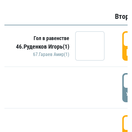
Второ
2
Гол в равенстве
46.Руденков Игорь(1)
Г
67.Гараев Амир(1)
2
УД
3