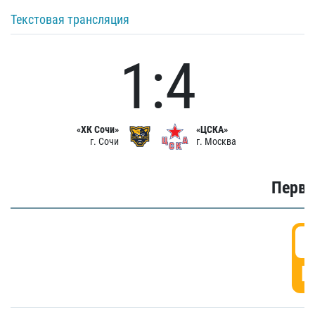
Текстовая трансляция
1:4
«ХК Сочи»
«ЦСКА»
г. Сочи
г. Москва
Первы
0
Г