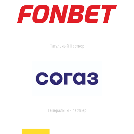
Титульный Партнер
Генеральный партнер