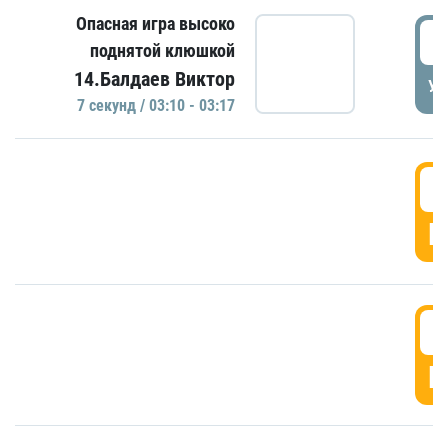
Опасная игра высоко
0
поднятой клюшкой
14.Балдаев Виктор
УД
7 секунд / 03:10 - 03:17
0
Г
0
Г