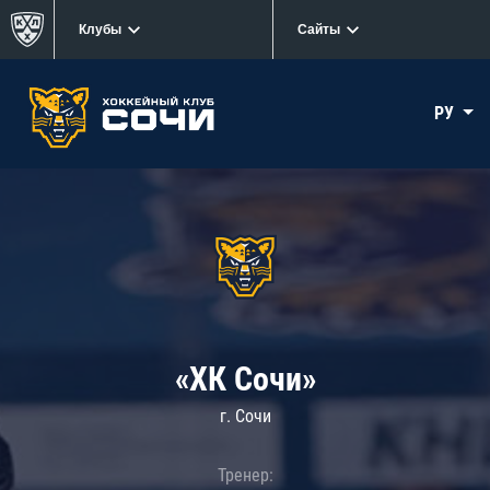
Клубы
Сайты
РУ
«ХК Сочи»
г. Сочи
Тренер: