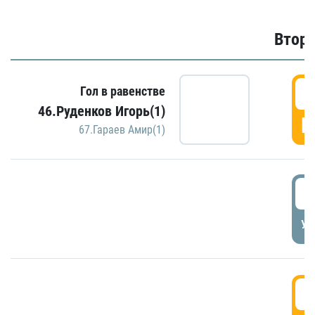
Второ
2
Гол в равенстве
46.Руденков Игорь(1)
Г
67.Гараев Амир(1)
2
УД
3