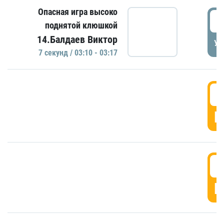
Опасная игра высоко
0
поднятой клюшкой
14.Балдаев Виктор
УД
7 секунд / 03:10 - 03:17
0
Г
0
Г