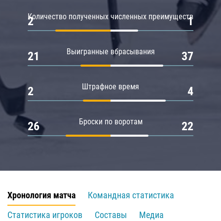
Количество полученных численных преимуществ
2
1
Выигранные вбрасывания
21
37
Штрафное время
2
4
Броски по воротам
26
22
Хронология матча
Командная статистика
Статистика игроков
Составы
Медиа