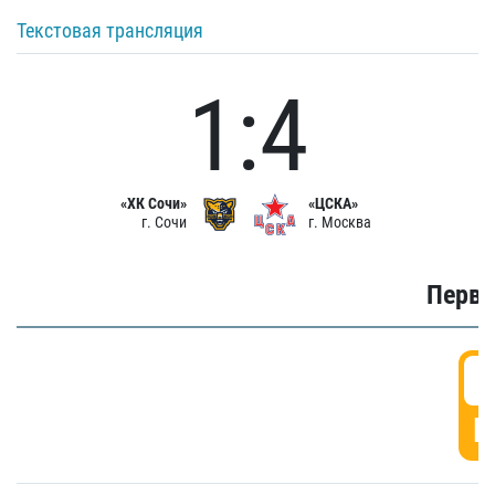
Текстовая трансляция
1:4
«ХК Сочи»
«ЦСКА»
г. Сочи
г. Москва
Первы
0
Г