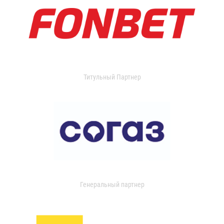
Титульный Партнер
Генеральный партнер