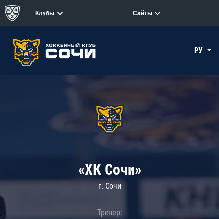
Клубы
Сайты
РУ
«ХК Сочи»
г. Сочи
Тренер: