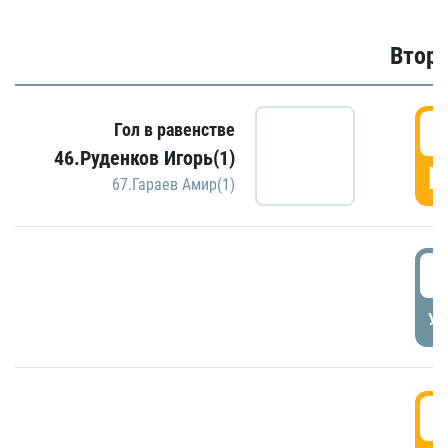
Второ
2
Гол в равенстве
46.Руденков Игорь(1)
Г
67.Гараев Амир(1)
2
УД
3