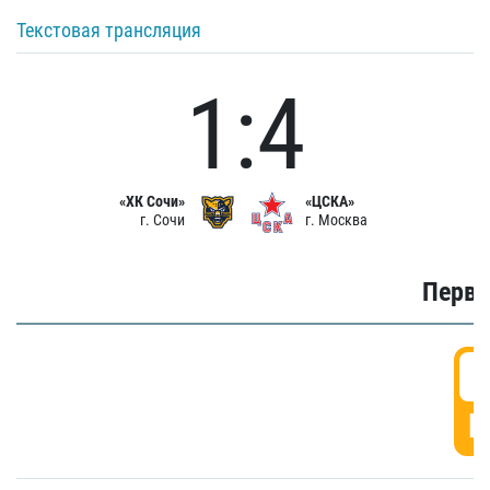
Текстовая трансляция
1:4
«ХК Сочи»
«ЦСКА»
г. Сочи
г. Москва
Первы
0
Г