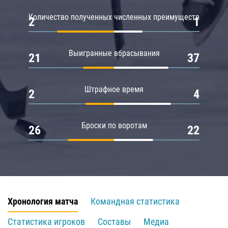
Количество полученных численных преимуществ
2
1
Выигранные вбрасывания
21
37
Штрафное время
2
4
Броски по воротам
26
22
Хронология матча
Командная статистика
Статистика игроков
Составы
Медиа