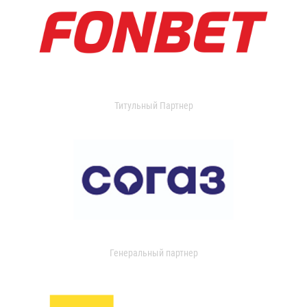
Титульный Партнер
Генеральный партнер