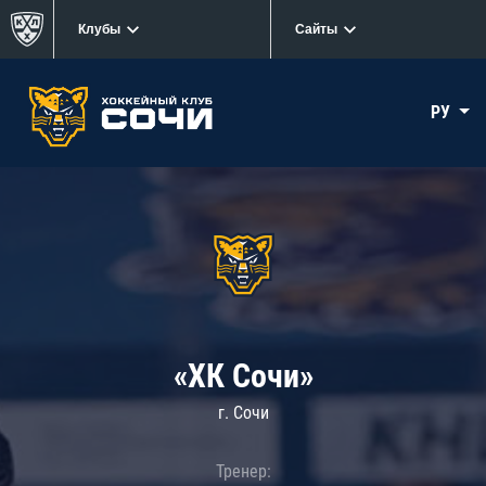
Клубы
Сайты
РУ
«ХК Сочи»
г. Сочи
Тренер: