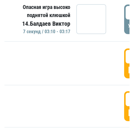
Опасная игра высоко
0
поднятой клюшкой
14.Балдаев Виктор
УД
7 секунд / 03:10 - 03:17
0
Г
0
Г