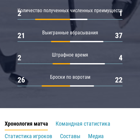
Количество полученных численных преимуществ
2
1
Выигранные вбрасывания
21
37
Штрафное время
2
4
Броски по воротам
26
22
Хронология матча
Командная статистика
Статистика игроков
Составы
Медиа