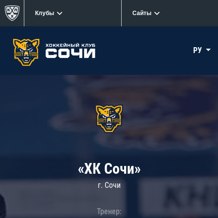
Клубы
Сайты
РУ
«ХК Сочи»
г. Сочи
Тренер: