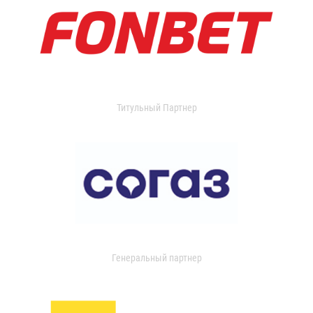
Титульный Партнер
Генеральный партнер