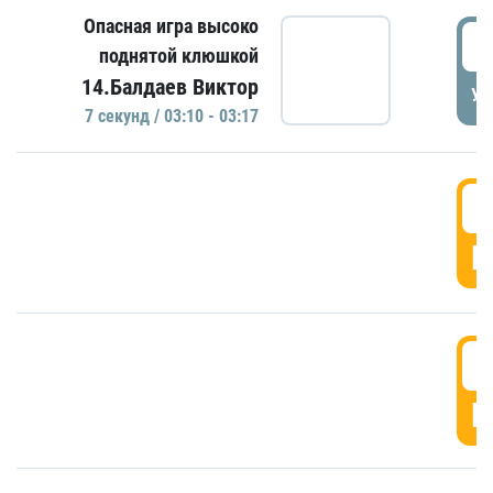
Опасная игра высоко
0
поднятой клюшкой
14.Балдаев Виктор
УД
7 секунд / 03:10 - 03:17
0
Г
0
Г