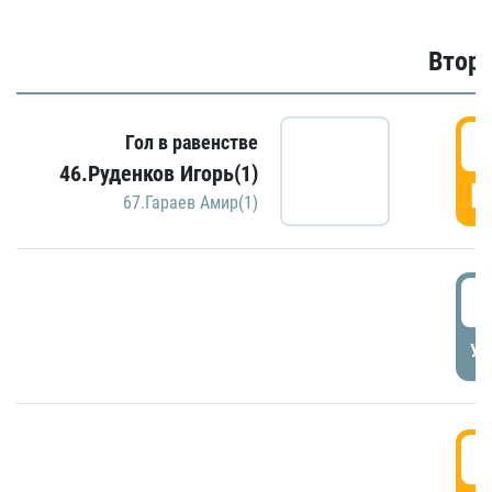
Второ
2
Гол в равенстве
46.Руденков Игорь(1)
Г
67.Гараев Амир(1)
2
УД
3