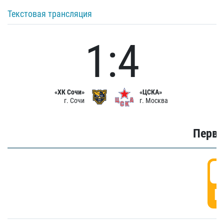
Текстовая трансляция
1:4
«ХК Сочи»
«ЦСКА»
г. Сочи
г. Москва
Первы
0
Г