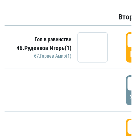
Второ
2
Гол в равенстве
46.Руденков Игорь(1)
Г
67.Гараев Амир(1)
2
УД
3