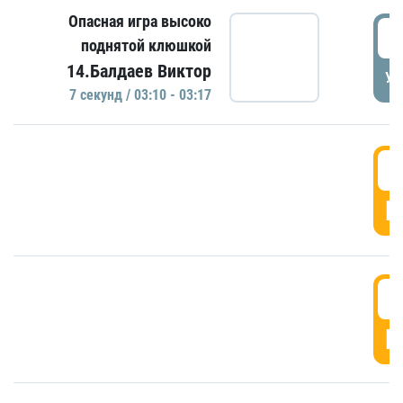
Опасная игра высоко
0
поднятой клюшкой
14.Балдаев Виктор
УД
7 секунд / 03:10 - 03:17
0
Г
0
Г