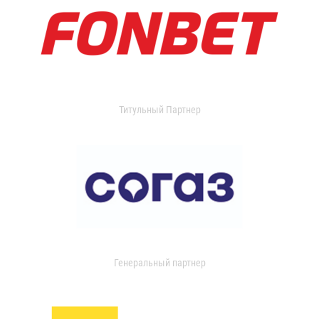
Титульный Партнер
Генеральный партнер