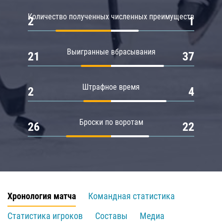
Количество полученных численных преимуществ
2
1
Выигранные вбрасывания
21
37
Штрафное время
2
4
Броски по воротам
26
22
Хронология матча
Командная статистика
Статистика игроков
Составы
Медиа