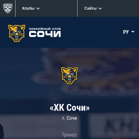
Клубы
Сайты
РУ
«ХК Сочи»
г. Сочи
Тренер: