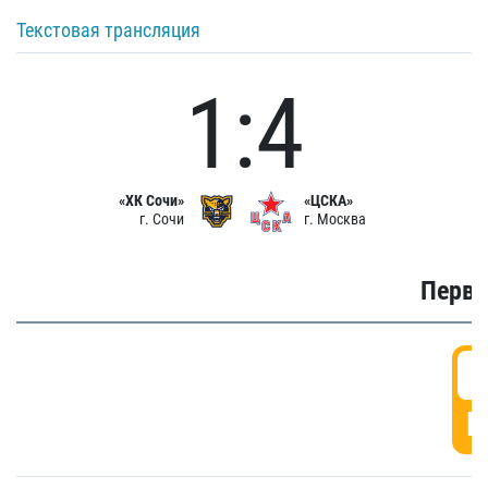
Текстовая трансляция
1:4
«ХК Сочи»
«ЦСКА»
г. Сочи
г. Москва
Первы
0
Г