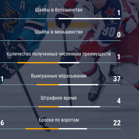
Амур
Шайбы в большинстве
0
1
Барыс
Салават Юлаев
Шайбы в меньшинстве
0
0
Сибирь
Количество полученных численных преимуществ
2
1
Выигранные вбрасывания
21
37
Штрафное время
2
4
Броски по воротам
26
22