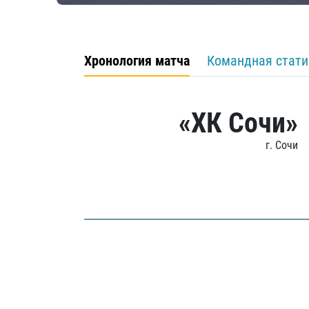
Хронология матча
Командная стати
«ХК Сочи»
г. Сочи