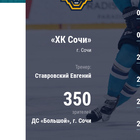
Локомотив
Северсталь
ЦСКА
Шанхайские Драконы
«ХК Сочи»
г. Сочи
Тренер:
Ставровский Евгений
350
зрителей
ДС «Большой», г. Сочи