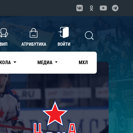
ВИП
АТРИБУТИКА
ВОЙТИ
КОЛА
МЕДИА
МХЛ