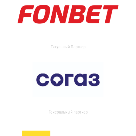
Титульный Партнер
Генеральный партнер