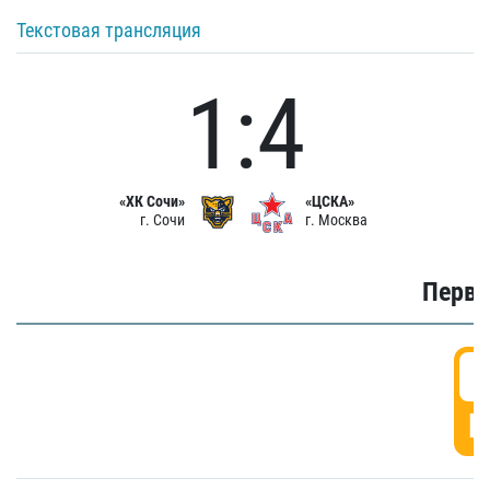
Текстовая трансляция
1:4
«ХК Сочи»
«ЦСКА»
г. Сочи
г. Москва
Первы
0
Г