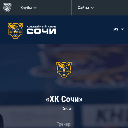
Клубы
Сайты
РУ
«ХК Сочи»
г. Сочи
Тренер: