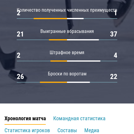
Количество полученных численных преимуществ
2
1
Выигранные вбрасывания
21
37
Штрафное время
2
4
Броски по воротам
26
22
Хронология матча
Командная статистика
Статистика игроков
Составы
Медиа