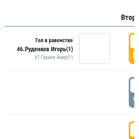
Второ
2
Гол в равенстве
46.Руденков Игорь(1)
Г
67.Гараев Амир(1)
2
УД
3