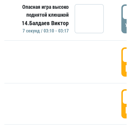
Опасная игра высоко
0
поднятой клюшкой
14.Балдаев Виктор
УД
7 секунд / 03:10 - 03:17
0
Г
0
Г