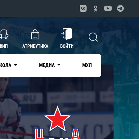
ВИП
АТРИБУТИКА
ВОЙТИ
КОЛА
МЕДИА
МХЛ