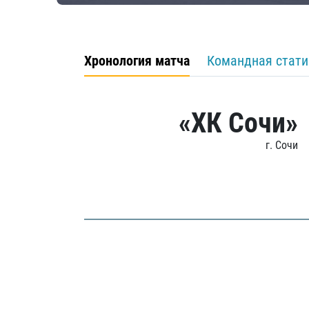
Хронология матча
Командная стати
«ХК Сочи»
г. Сочи