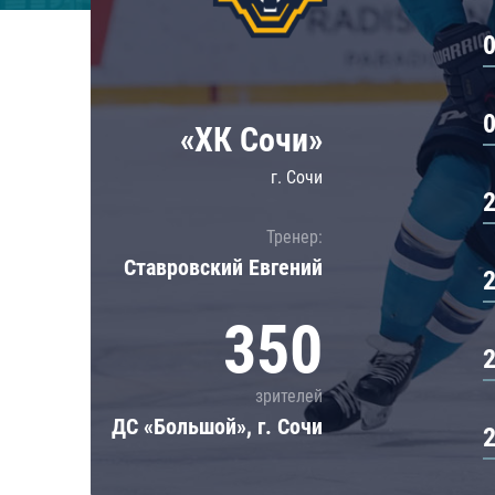
Локомотив
Северсталь
ЦСКА
Шанхайские Драконы
«ХК Сочи»
г. Сочи
Тренер:
Ставровский Евгений
350
зрителей
ДС «Большой», г. Сочи