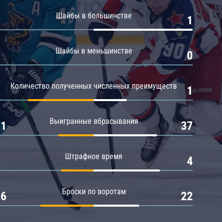
Амур
Шайбы в большинстве
0
1
Барыс
Салават Юлаев
Шайбы в меньшинстве
0
0
Сибирь
Количество полученных численных преимуществ
2
1
Выигранные вбрасывания
21
37
Штрафное время
2
4
Броски по воротам
26
22