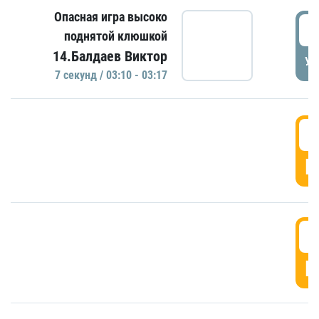
Опасная игра высоко
0
поднятой клюшкой
14.Балдаев Виктор
УД
7 секунд / 03:10 - 03:17
0
Г
0
Г