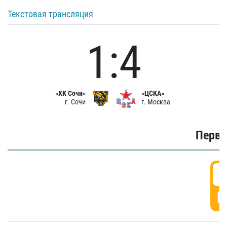
Текстовая трансляция
1:4
«ХК Сочи»
«ЦСКА»
г. Сочи
г. Москва
Первы
0
Г