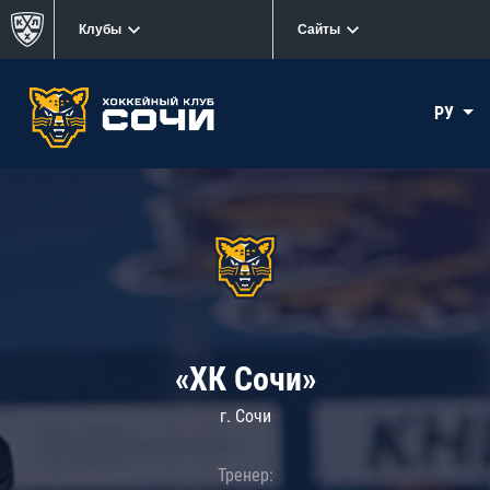
Клубы
Сайты
РУ
«ХК Сочи»
г. Сочи
Тренер: