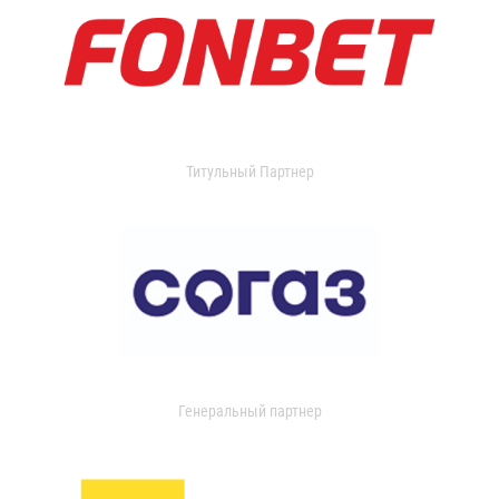
Титульный Партнер
Генеральный партнер