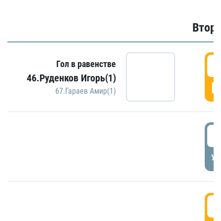
Второ
2
Гол в равенстве
46.Руденков Игорь(1)
Г
67.Гараев Амир(1)
2
УД
3