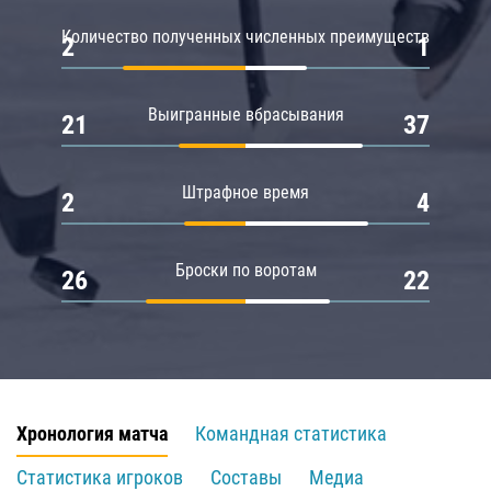
Количество полученных численных преимуществ
2
1
Выигранные вбрасывания
21
37
Штрафное время
2
4
Броски по воротам
26
22
Хронология матча
Командная статистика
Статистика игроков
Составы
Медиа