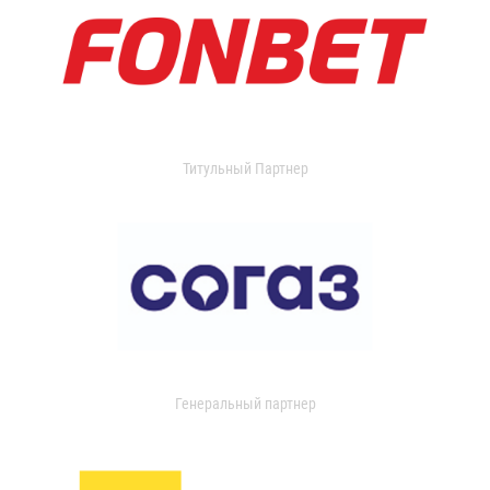
Титульный Партнер
Генеральный партнер