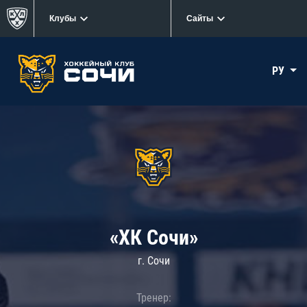
Клубы
Сайты
РУ
«ХК Сочи»
г. Сочи
Тренер: