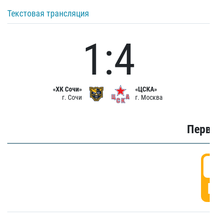
Текстовая трансляция
1:4
«ХК Сочи»
«ЦСКА»
г. Сочи
г. Москва
Первы
0
Г