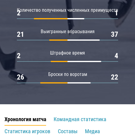
Количество полученных численных преимуществ
2
1
Выигранные вбрасывания
21
37
Штрафное время
2
4
Броски по воротам
26
22
Хронология матча
Командная статистика
Статистика игроков
Составы
Медиа