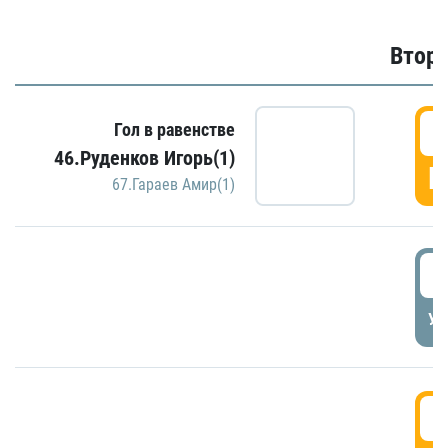
Второ
2
Гол в равенстве
46.Руденков Игорь(1)
Г
67.Гараев Амир(1)
2
УД
3