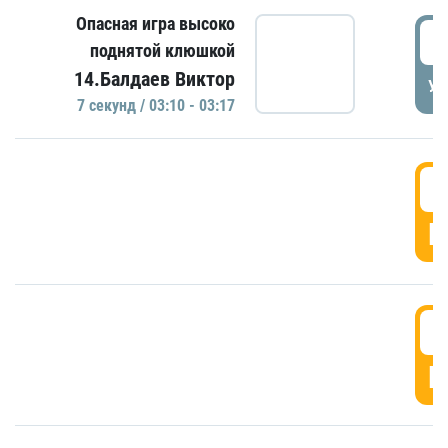
Опасная игра высоко
0
поднятой клюшкой
14.Балдаев Виктор
УД
7 секунд / 03:10 - 03:17
0
Г
0
Г