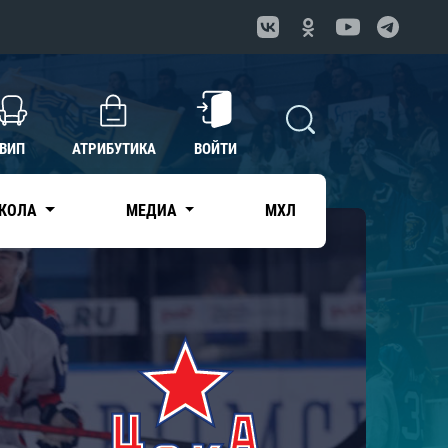
ВИП
АТРИБУТИКА
ВОЙТИ
КОЛА
МЕДИА
МХЛ