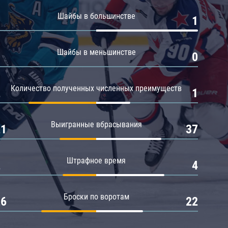
Амур
Шайбы в большинстве
0
1
Барыс
Салават Юлаев
Шайбы в меньшинстве
0
0
Сибирь
Количество полученных численных преимуществ
2
1
Выигранные вбрасывания
21
37
Штрафное время
2
4
Броски по воротам
26
22