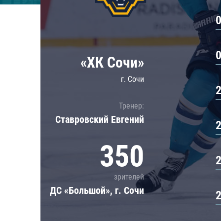
Локомотив
Северсталь
ЦСКА
Шанхайские Драконы
«ХК Сочи»
г. Сочи
Тренер:
Ставровский Евгений
350
зрителей
ДС «Большой», г. Сочи