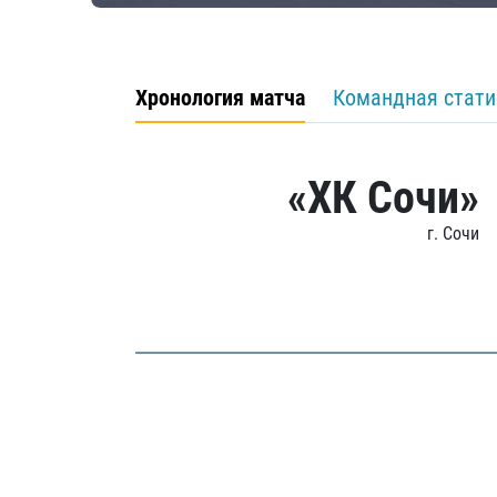
Хронология матча
Командная стати
«ХК Сочи»
г. Сочи