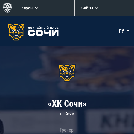
Клубы
Сайты
РУ
«ХК Сочи»
г. Сочи
Тренер: