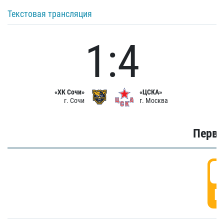
Текстовая трансляция
1:4
«ХК Сочи»
«ЦСКА»
г. Сочи
г. Москва
Первы
0
Г