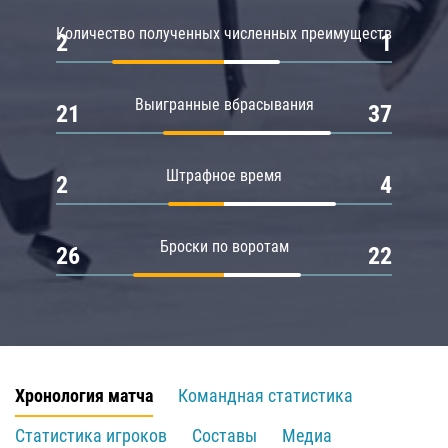
Количество полученных численных преимуществ
2
1
Выигранные вбрасывания
21
37
Штрафное время
2
4
Броски по воротам
26
22
Хронология матча
Командная статистика
Статистика игроков
Составы
Медиа