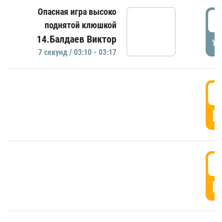
Опасная игра высоко
0
поднятой клюшкой
14.Балдаев Виктор
УД
7 секунд / 03:10 - 03:17
0
Г
0
Г