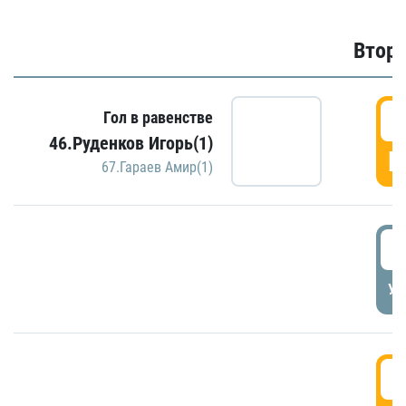
Второ
2
Гол в равенстве
46.Руденков Игорь(1)
Г
67.Гараев Амир(1)
2
УД
3