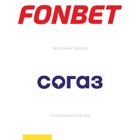
Титульный Партнер
Генеральный партнер